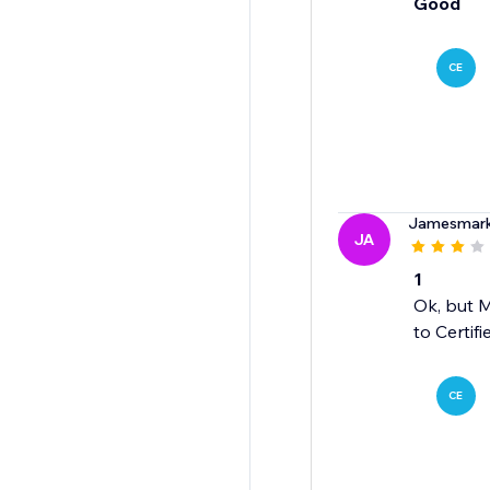
Good
CE
Jamesmar
JA
1
Ok, but M
to Certif
CE