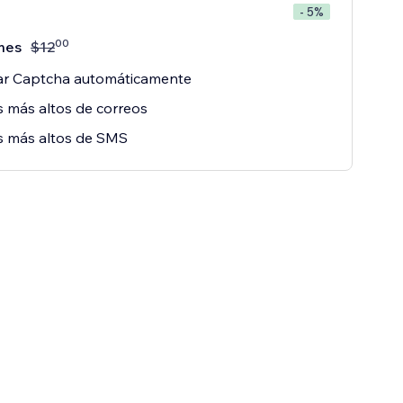
- 5%
00
mes
$
12
nar Captcha automáticamente
s más altos de correos
s más altos de SMS