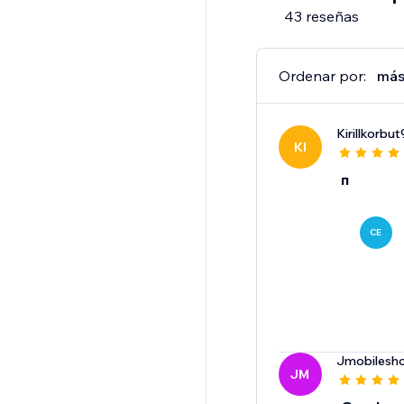
43 reseñas
Ordenar por:
más
Kirillkorbut
KI
п
CE
Jmobilesh
JM