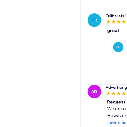
Trillbeliefs
/
TR
great!
CE
Advertisin
AD
Request
We are cu
However, 
Leer más