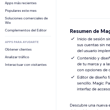
Conversión
Almacenamiento de mercancía
Apps más recientes
PDF
Efectos de imágenes
Chat
Triangulación de envíos
Compartir archivos
Populares este mes
Botones y menús
Comentarios
Precios y suscripciones
Noticias
Banners e insignias
Soluciones comerciales de 
Teléfono
Crowdfunding
Wix
Servicios de contenido
Calculadoras
Comunidad
Alimentos y bebidas
Resumen de Mag
Complementos del Editor
Efectos de texto
Buscar
Reseñas y testimonios
Clima
Inicio de sesión s
CRM
APPS PARA AYUDARTE
sus cuentas sin n
Gráficos y tablas
Obtener clientes
del usuario imple
Analizar tráfico
Contenido y diseño
de tu marca y a la
Interactuar con visitantes
con opciones de 
Editor de diseño f
sencillo. Magic: P
interfaz de acceso 
Descubre una nueva er