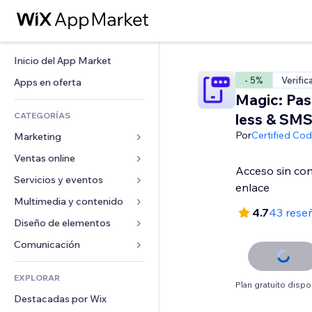
Inicio del App Market
- 5%
Verific
Apps en oferta
Magic: Pa
CATEGORÍAS
less & SM
Por
Certified Co
Marketing
Ventas online
Anuncios
Acceso sin co
Móvil
Servicios y eventos
Apps para tiendas
enlace
Analíticas
Envíos y entregas
Multimedia y contenido
Hoteles
4.7
43 rese
Redes sociales
Botones de venta
Eventos
Diseño de elementos
Galerías
SEO
Cursos online
Restaurantes
Música
Mapas y navegación
Comunicación 
Interacción
Impresión bajo demanda
Inmobiliarias
Pódcast
Privacidad y seguridad
Formularios
Anuncios del sitio
Contabilidad
EXPLORAR
Reservas
Fotografía
Reloj
Blog
Plan gratuito dispo
Email
Cupones y fidelización
Destacadas por Wix
Video
Plantillas para páginas
Encuestas