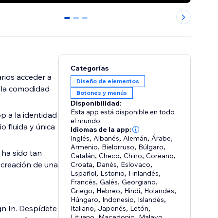
0
1
2
Categorías
arios acceder a
Diseño de elementos
y la comodidad
Botones y menús
Disponibilidad:
Esta app está disponible en todo
p a la identidad
el mundo.
o fluida y única
Idiomas de la app:
Inglés
,
Albanés
,
Alemán
,
Árabe
,
Armenio
,
Bielorruso
,
Búlgaro
,
 ha sido tan
Catalán
,
Checo
,
Chino
,
Coreano
,
a creación de una
Croata
,
Danés
,
Eslovaco
,
Español
,
Estonio
,
Finlandés
,
Francés
,
Galés
,
Georgiano
,
Griego
,
Hebreo
,
Hindi
,
Holandés
,
Húngaro
,
Indonesio
,
Islandés
,
gn In. Despídete
Italiano
,
Japonés
,
Letón
,
Lituano
,
Macedonio
,
Malayo
,