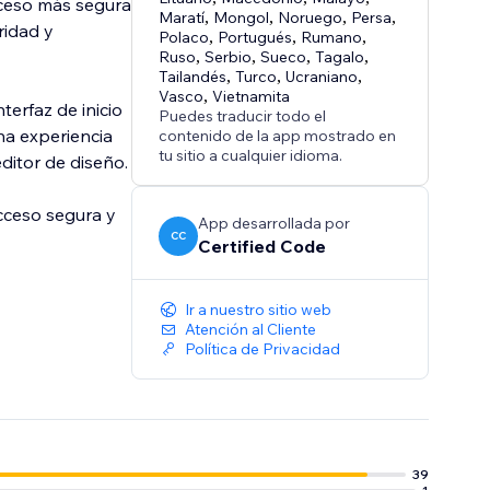
cceso más segura
Maratí
,
Mongol
,
Noruego
,
Persa
,
ridad y
Polaco
,
Portugués
,
Rumano
,
Ruso
,
Serbio
,
Sueco
,
Tagalo
,
Tailandés
,
Turco
,
Ucraniano
,
Vasco
,
Vietnamita
terfaz de inicio
Puedes traducir todo el
una experiencia
contenido de la app mostrado en
tu sitio a cualquier idioma.
editor de diseño.
acceso segura y
App desarrollada por
CC
Certified Code
Ir a nuestro sitio web
Atención al Cliente
Política de Privacidad
39