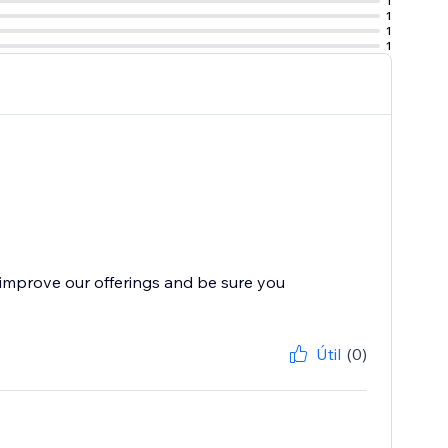
1
1
1
1
improve our offerings and be sure you
Útil
(0)