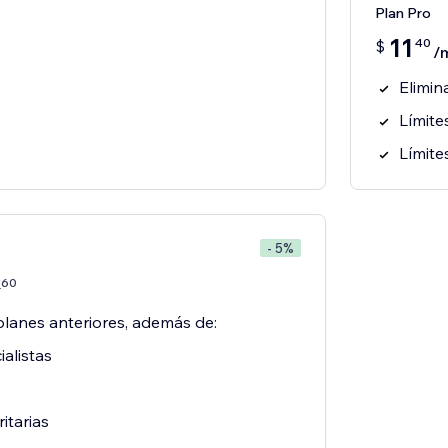
Plan Pro
11
40
$
/
Elimi
Límite
Límite
- 5%
60
7
planes anteriores, además de:
alistas
ritarias