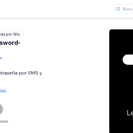
ada por Wix
ssword-
S
de
ntraseña por SMS y
ñas
nible