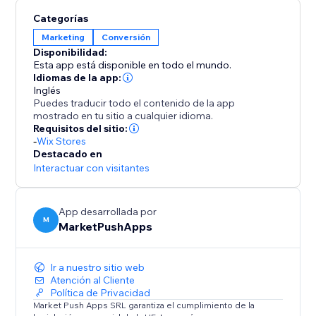
carrito" o en Exit-Intent (cuando los clientes intentan
Categorías
salir sin añadir nada al carrito).
Marketing
Conversión
- Cualquier usuario que se suscriba a las notificaciones
Disponibilidad:
sin finalizar su pedido, recibirá SMS, WhatsApp o
Esta app está disponible en todo el mundo.
mensajes Facebook en las siguientes 24 oras que le
Idiomas de la app:
recordaran el pedido olvidado.
Inglés
Puedes traducir todo el contenido de la app
mostrado en tu sitio a cualquier idioma.
Requisitos del sitio:
-
Wix Stores
Destacado en
Interactuar con visitantes
App desarrollada por
M
MarketPushApps
Ir a nuestro sitio web
Atención al Cliente
Política de Privacidad
Market Push Apps SRL garantiza el cumplimiento de la