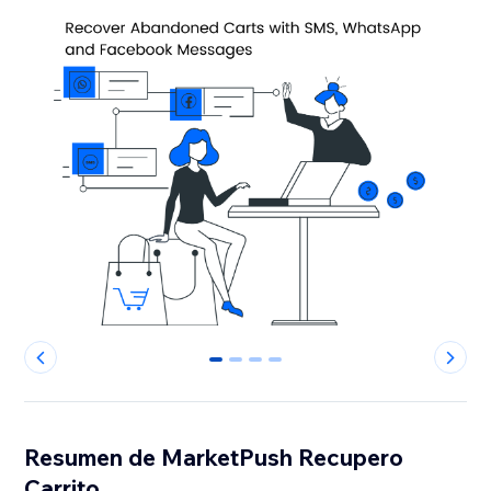
0
1
2
3
Resumen de MarketPush Recupero
Carrito