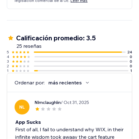
legislación comercial de la UE.
Leer más
Calificación promedio: 3.5
25 reseñas
5
24
4
0
3
0
2
0
1
1
Ordenar por:
más recientes
Nlmclaughlin
/ Oct 31, 2025
NL
App Sucks
First of all, I fail to understand why WIX, in their
infinite wisdom took awaay the cart feature