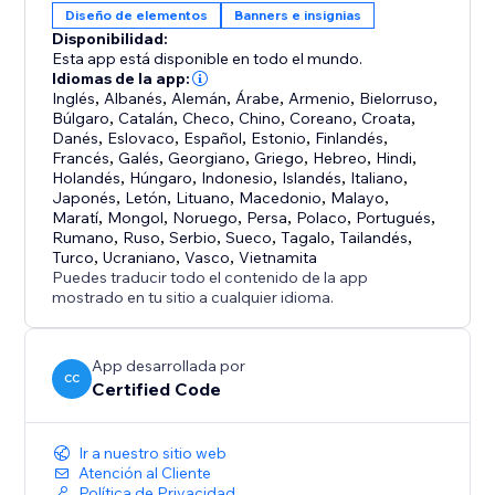
Diseño de elementos
Banners e insignias
Disponibilidad:
Esta app está disponible en todo el mundo.
Idiomas de la app:
Inglés
,
Albanés
,
Alemán
,
Árabe
,
Armenio
,
Bielorruso
,
Búlgaro
,
Catalán
,
Checo
,
Chino
,
Coreano
,
Croata
,
Danés
,
Eslovaco
,
Español
,
Estonio
,
Finlandés
,
Francés
,
Galés
,
Georgiano
,
Griego
,
Hebreo
,
Hindi
,
Holandés
,
Húngaro
,
Indonesio
,
Islandés
,
Italiano
,
Japonés
,
Letón
,
Lituano
,
Macedonio
,
Malayo
,
Maratí
,
Mongol
,
Noruego
,
Persa
,
Polaco
,
Portugués
,
Rumano
,
Ruso
,
Serbio
,
Sueco
,
Tagalo
,
Tailandés
,
Turco
,
Ucraniano
,
Vasco
,
Vietnamita
Puedes traducir todo el contenido de la app
mostrado en tu sitio a cualquier idioma.
App desarrollada por
CC
Certified Code
Ir a nuestro sitio web
Atención al Cliente
Política de Privacidad