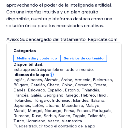
aprovechando el poder de la inteligencia artificial.
Con una interfaz intuitiva y un plan gratuito
disponible, nuestra plataforma destaca como una
solución única para tus necesidades creativas.
Aviso: Subencargado del tratamiento: Replicate.com
Categorías
Multimedia y contenido
Servicios de contenido
Disponibilidad:
Esta app está disponible en todo el mundo.
Idiomas de la app:
Inglés
,
Albanés
,
Alemán
,
Árabe
,
Armenio
,
Bielorruso
,
Búlgaro
,
Catalán
,
Checo
,
Chino
,
Coreano
,
Croata
,
Danés
,
Eslovaco
,
Español
,
Estonio
,
Finlandés
,
Francés
,
Galés
,
Georgiano
,
Griego
,
Hebreo
,
Hindi
,
Holandés
,
Húngaro
,
Indonesio
,
Islandés
,
Italiano
,
Japonés
,
Letón
,
Lituano
,
Macedonio
,
Malayo
,
Maratí
,
Mongol
,
Noruego
,
Persa
,
Polaco
,
Portugués
,
Rumano
,
Ruso
,
Serbio
,
Sueco
,
Tagalo
,
Tailandés
,
Turco
,
Ucraniano
,
Vasco
,
Vietnamita
Puedes traducir todo el contenido de la app