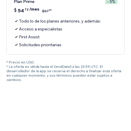
Plan Prime
- 5%
/mes
$
54
72
60
$
57
Todo lo de los planes anteriores, y además:
Acceso a especialistas
First Assist
Solicitudes prioritarias
* Precio en USD.
* La oferta es válida hasta el {endDate} a las 23:59 UTC. El
desarrollador de la app se reserva el derecho a finalizar esta oferta
en cualquier momento, y sus términos pueden estar sujetos a
cambios.