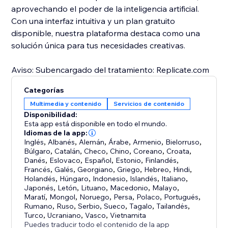
aprovechando el poder de la inteligencia artificial.
Con una interfaz intuitiva y un plan gratuito
disponible, nuestra plataforma destaca como una
solución única para tus necesidades creativas.
Aviso: Subencargado del tratamiento: Replicate.com
Categorías
Multimedia y contenido
Servicios de contenido
Disponibilidad:
Esta app está disponible en todo el mundo.
Idiomas de la app:
Inglés
,
Albanés
,
Alemán
,
Árabe
,
Armenio
,
Bielorruso
,
Búlgaro
,
Catalán
,
Checo
,
Chino
,
Coreano
,
Croata
,
Danés
,
Eslovaco
,
Español
,
Estonio
,
Finlandés
,
Francés
,
Galés
,
Georgiano
,
Griego
,
Hebreo
,
Hindi
,
Holandés
,
Húngaro
,
Indonesio
,
Islandés
,
Italiano
,
Japonés
,
Letón
,
Lituano
,
Macedonio
,
Malayo
,
Maratí
,
Mongol
,
Noruego
,
Persa
,
Polaco
,
Portugués
,
Rumano
,
Ruso
,
Serbio
,
Sueco
,
Tagalo
,
Tailandés
,
Turco
,
Ucraniano
,
Vasco
,
Vietnamita
Puedes traducir todo el contenido de la app