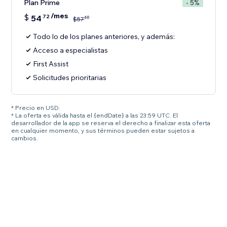
Plan Prime
- 5%
/mes
$
54
72
60
$
57
Todo lo de los planes anteriores, y además:
Acceso a especialistas
First Assist
Solicitudes prioritarias
* Precio en USD.
* La oferta es válida hasta el {endDate} a las 23:59 UTC. El
desarrollador de la app se reserva el derecho a finalizar esta oferta
en cualquier momento, y sus términos pueden estar sujetos a
cambios.