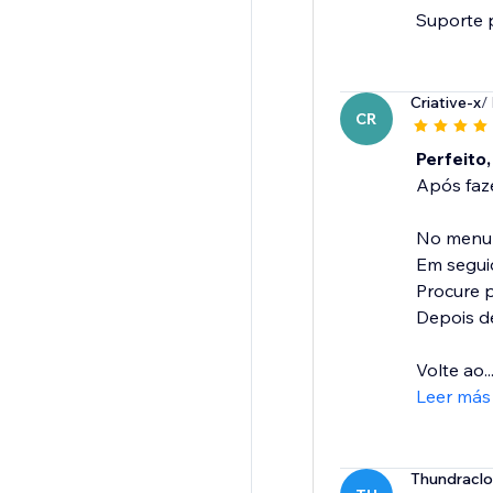
Suporte p
Criative-x
/
CR
Perfeito,
Após faze
No menu p
Em seguid
Procure p
Depois de
Volte ao..
Leer más
Thundraclo