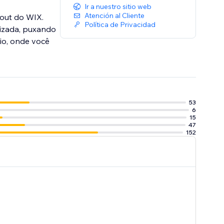
Ir a nuestro sitio web
Atención al Cliente
kout do WIX.
Política de Privacidad
tizada, puxando
io, onde você
53
6
15
47
152