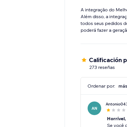
A integração do Melh
Além disso, a integra
todos seus pedidos d
Calificación 
273 reseñas
Ordenar por:
más
Antonio04
AN
Horrível
Se você q