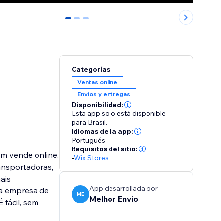
0
1
2
Categorías
Ventas online
Envíos y entregas
Disponibilidad:
Esta app solo está disponible
para Brasil.
Idiomas de la app:
Portugués
Requisitos del sitio:
em vende online.
-
Wix Stores
ransportadoras,
ais
App desarrollada por
da empresa de
ME
Melhor Envio
 fácil, sem