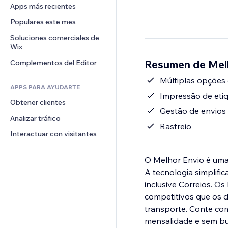
Conversión
Almacenamiento de mercancía
Apps más recientes
PDF
Efectos de imágenes
Chat
Triangulación de envíos
Compartir archivos
Populares este mes
Botones y menús
Comentarios
Precios y suscripciones
Noticias
Banners e insignias
Soluciones comerciales de 
Teléfono
Crowdfunding
Wix
Servicios de contenido
Calculadoras
Comunidad
Alimentos y bebidas
Resumen de Mel
Complementos del Editor
Efectos de texto
Buscar
Reseñas y testimonios
Clima
Múltiplas opções 
CRM
APPS PARA AYUDARTE
Gráficos y tablas
Impressão de etiq
Obtener clientes
Gestão de envios
Analizar tráfico
Rastreio
Interactuar con visitantes
O Melhor Envio é uma 
A tecnologia simplifi
inclusive Correios. O
competitivos que os 
transporte. Conte com
mensalidade e sem bu