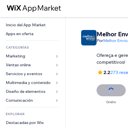
Inicio del App Market
Melhor Env
Apps en oferta
Por
Melhor Envio
CATEGORÍAS
Ofereça e gere
Marketing
competitivos!
Ventas online
Anuncios
2.2
273 res
Móvil
Servicios y eventos
Apps para tiendas
Analíticas
Envíos y entregas
Multimedia y contenido
Hoteles
Redes sociales
Botones de venta
Eventos
Diseño de elementos
Galerías
SEO
Cursos online
Restaurantes
Música
Mapas y navegación
Comunicación 
Gratis
Interacción
Impresión bajo demanda
Inmobiliarias
Pódcast
Privacidad y seguridad
Formularios
Anuncios del sitio
Contabilidad
EXPLORAR
Reservas
Fotografía
Reloj
Blog
Email
Cupones y fidelización
Destacadas por Wix
Video
Plantillas para páginas
Encuestas