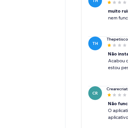
TH
muito ru
nem func
Thepetisco
TH
Não inst
Acabou c
estou pe
Crearecriat
CR
Não func
O aplica
aplicativ