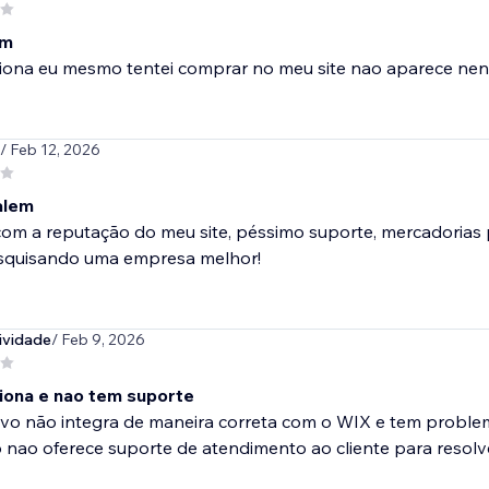
im
iona eu mesmo tentei comprar no meu site nao aparece ne
/ Feb 12, 2026
alem
om a reputação do meu site, péssimo suporte, mercadorias p
squisando uma empresa melhor!
ividade
/ Feb 9, 2026
iona e nao tem suporte
tivo não integra de maneira correta com o WIX e tem probl
o nao oferece suporte de atendimento ao cliente para resol