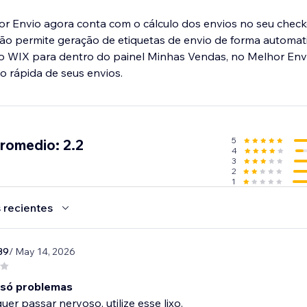
or Envio agora conta com o cálculo dos envios no seu chec
ção permite geração de etiquetas de envio de forma automa
o WIX para dentro do painel Minhas Vendas, no Melhor Env
5
promedio: 2.2
4
3
2
1
 recientes
39
/ May 14, 2026
, só problemas
uer passar nervoso, utilize esse lixo.