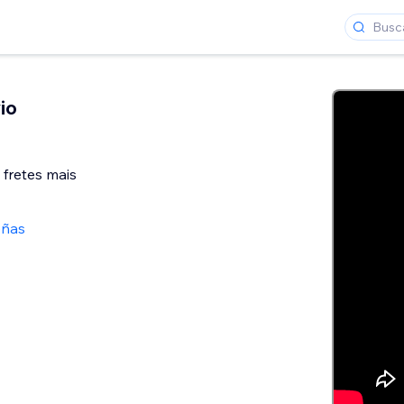
io
 fretes mais
eñas