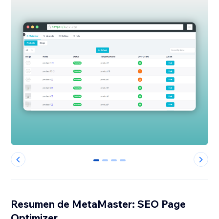
0
1
2
3
Resumen de MetaMaster: SEO Page
Optimizer