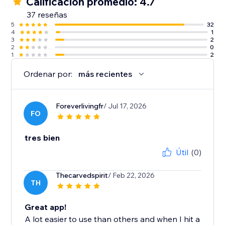
Calificación promedio: 4.7
37 reseñas
5
32
4
1
3
2
2
0
1
2
Ordenar por:
más recientes
Foreverlivingfr
/ Jul 17, 2026
FO
tres bien
Útil
(0)
Thecarvedspirit
/ Feb 22, 2026
TH
Great app!
A lot easier to use than others and when I hit a