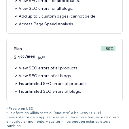
View SEO errors for all products.
View SEO errors for all blogs.
Add up to 3 custom pages (cannot be de
Access Page Speed Analysis.
Plan
- 80%
/mes
$
1
00
00
$
5
View SEO errors of all products.
View SEO errors of all blogs.
Fix unlimited SEO errors of products.
Fix unlimited SEO errors of blogs.
* Precio en USD.
* La oferta es válida hasta el {endDate} a las 23:59 UTC. El
desarrollador de la app se reserva el derecho a finalizar esta oferta
en cualquier momento, y sus términos pueden estar sujetos a
cambios.