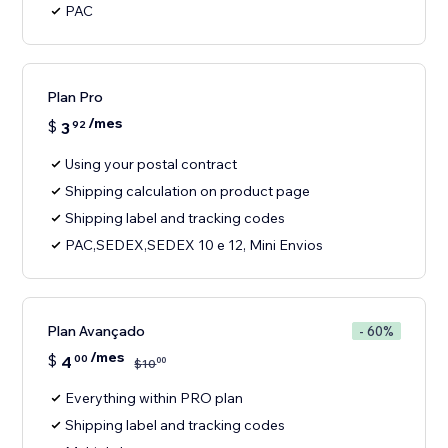
PAC
Plan Pro
/mes
$
3
92
Using your postal contract
Shipping calculation on product page
Shipping label and tracking codes
PAC,SEDEX,SEDEX 10 e 12, Mini Envios
Plan Avançado
- 60%
/mes
$
4
00
00
$
10
Everything within PRO plan
Shipping label and tracking codes