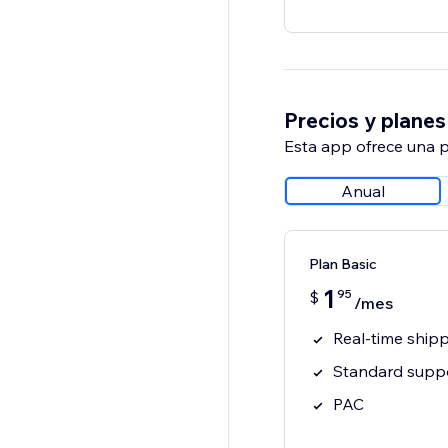
Precios y planes
Esta app ofrece una p
Anual
Plan Basic
1
95
$
/mes
Real-time shipp
Standard suppo
PAC