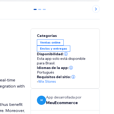
0
1
2
Categorías
Ventas online
Envíos y entregas
Disponibilidad:
Esta app solo está disponible
para Brasil.
Idiomas de la app:
Portugués
Requisitos del sitio:
-
Wix Stores
tegration with
App desarrollada por
M
MeuEcommerce
 thus benefit
re. Moreover,