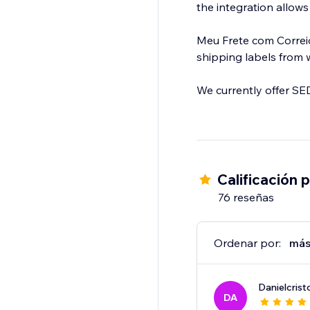
the integration allow
Meu Frete com Correios
shipping labels from 
We currently offer SED
Calificación 
76 reseñas
Ordenar por:
más
Danielcrist
DA