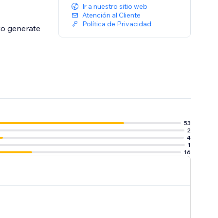
Ir a nuestro sitio web
Atención al Cliente
Política de Privacidad
 to generate
53
2
4
1
16