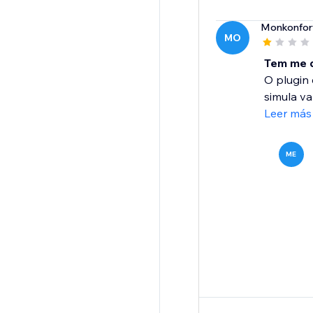
Monkonfor
MO
Tem me d
O plugin
simula v
Leer más
ME