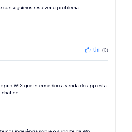
ue conseguimos resolver o problema.
Útil
(0)
róprio WIX que intermediou a venda do app esta
chat do...
temos ingerência sobre o suporte da Wix.