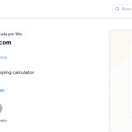
icada por Wix
 com
rce
ipping calculator
as
ratis