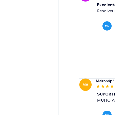
Excelent
Resolveu
ME
Mairondp
/
MA
SUPORT
MUITO A