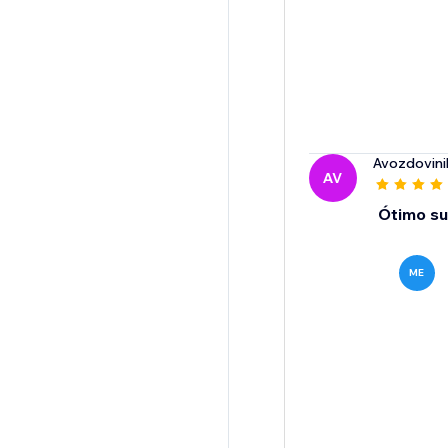
Avozdovini
AV
Ótimo su
ME