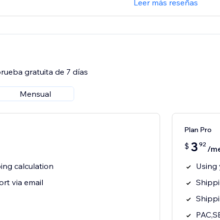
Leer más reseñas
rueba gratuita de 7 días
Mensual
Plan Pro
3
92
$
/m
ing calculation
Using 
rt via email
Shippi
Shippi
PAC,SE