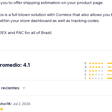
s you to offer shipping estimation on your product page.
 is a full blown solution with Correios that also allows you
within your store dashboard as well as tracking codes.
EX and PAC for all of Brazil.
5
promedio: 4.1
4
3
2
1
 recientes
ofori18
/ Jul 2, 2026