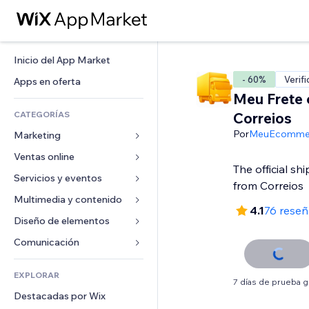
Inicio del App Market
- 60%
Verif
Apps en oferta
Meu Frete
CATEGORÍAS
Correios
Por
MeuEcomme
Marketing
Ventas online
Anuncios
The official sh
Móvil
Servicios y eventos
Apps para tiendas
from Correios
Analíticas
Envíos y entregas
Multimedia y contenido
Hoteles
4.1
76 reseñ
Redes sociales
Botones de venta
Eventos
Diseño de elementos
Galerías
SEO
Cursos online
Restaurantes
Música
Mapas y navegación
Comunicación 
Interacción
Impresión bajo demanda
Inmobiliarias
Pódcast
Privacidad y seguridad
Formularios
Anuncios del sitio
Contabilidad
EXPLORAR
Reservas
Fotografía
Reloj
Blog
7 días de prueba g
Email
Cupones y fidelización
Destacadas por Wix
Video
Plantillas para páginas
Encuestas