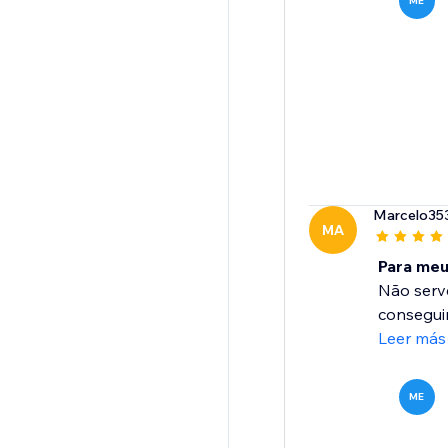
ME
Marcelo35
MA
Para meu
Não serv
conseguin
Leer más
ME