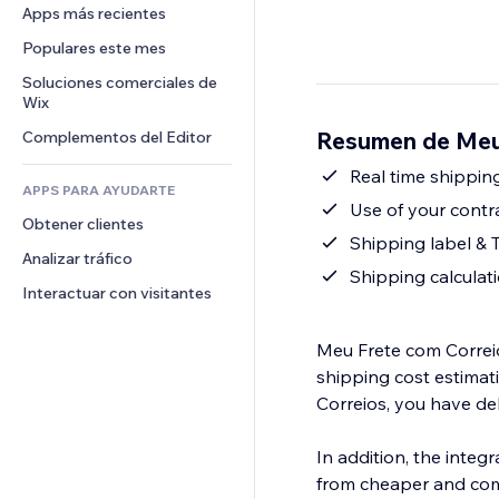
Conversión
Almacenamiento de mercancía
Apps más recientes
PDF
Efectos de imágenes
Chat
Triangulación de envíos
Compartir archivos
Populares este mes
Botones y menús
Comentarios
Precios y suscripciones
Noticias
Banners e insignias
Soluciones comerciales de 
Teléfono
Crowdfunding
Wix
Servicios de contenido
Calculadoras
Comunidad
Alimentos y bebidas
Resumen de Meu
Complementos del Editor
Efectos de texto
Buscar
Reseñas y testimonios
Clima
Real time shippin
CRM
APPS PARA AYUDARTE
Gráficos y tablas
Use of your contra
Obtener clientes
Shipping label & 
Analizar tráfico
Shipping calculat
Interactuar con visitantes
Meu Frete com Correios allo
shipping cost estimati
Correios, you have deli
In addition, the integ
from cheaper and compe