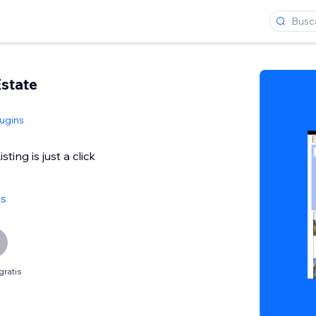
state
lugins
ing is just a click
as
gratis