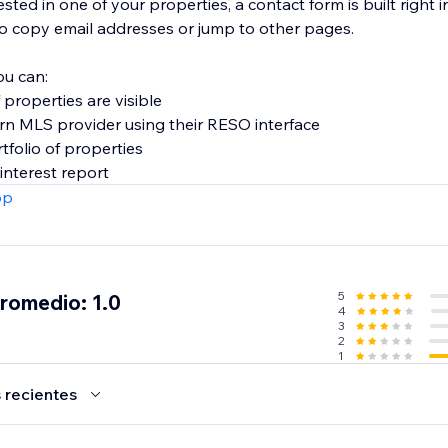
ested in one of your properties, a contact form is built right in
to copy email addresses or jump to other pages.
ou can:
properties are visible
n MLS provider using their RESO interface
folio of properties
nterest report
pp
5
promedio: 1.0
4
3
2
1
 recientes