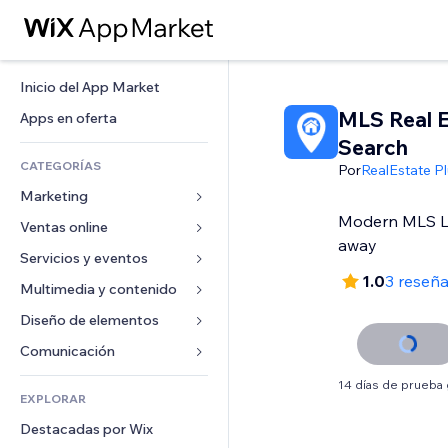
Inicio del App Market
MLS Real E
Apps en oferta
Search
CATEGORÍAS
Por
RealEstate P
Marketing
Modern MLS List
Ventas online
Anuncios
away
Móvil
Servicios y eventos
Apps para tiendas
1.0
3 reseñ
Analíticas
Envíos y entregas
Multimedia y contenido
Hoteles
Redes sociales
Botones de venta
Eventos
Diseño de elementos
Galerías
SEO
Cursos online
Restaurantes
Música
Mapas y navegación
Comunicación 
Interacción
Impresión bajo demanda
Inmobiliarias
Pódcast
Privacidad y seguridad
Formularios
14 días de prueba 
Anuncios del sitio
Contabilidad
EXPLORAR
Reservas
Fotografía
Reloj
Blog
Email
Cupones y fidelización
Destacadas por Wix
Video
Plantillas para páginas
Encuestas