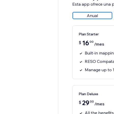
Esta app ofrece una p
Anual
Plan Starter
16
00
$
/mes
Built-in mappi
RESO Compata
Manage up to 1
Plan Deluxe
29
00
$
/mes
All the benefit