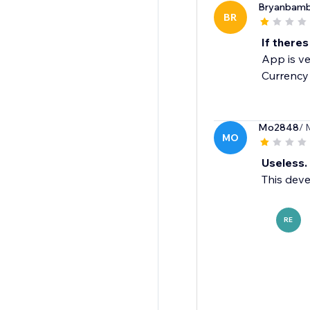
Bryanbam
BR
If there
App is ve
Currency
Mo2848
/ 
MO
Useless.
This deve
RE