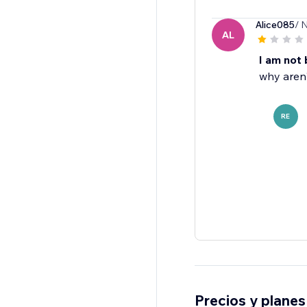
Alice085
/ 
AL
I am not
why aren
RE
Precios y planes