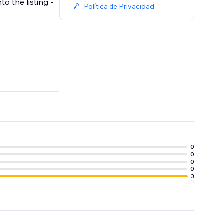
to the listing -
Política de Privacidad
0
0
0
0
3