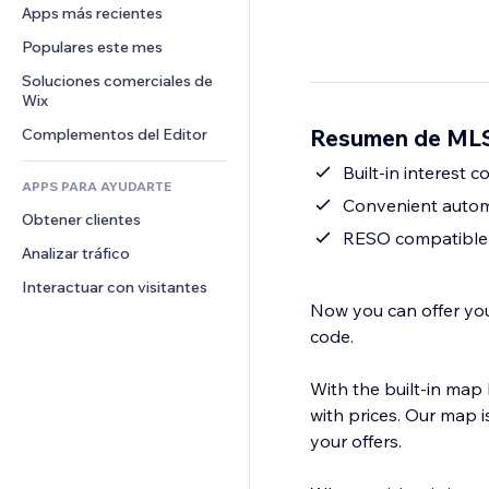
Conversión
Almacenamiento de mercancía
Apps más recientes
PDF
Efectos de imágenes
Chat
Triangulación de envíos
Compartir archivos
Populares este mes
Botones y menús
Comentarios
Precios y suscripciones
Noticias
Banners e insignias
Soluciones comerciales de 
Teléfono
Crowdfunding
Wix
Servicios de contenido
Calculadoras
Comunidad
Alimentos y bebidas
Resumen de MLS
Complementos del Editor
Efectos de texto
Buscar
Reseñas y testimonios
Clima
Built-in interest 
CRM
APPS PARA AYUDARTE
Gráficos y tablas
Convenient autom
Obtener clientes
RESO compatible 
Analizar tráfico
Interactuar con visitantes
Now you can offer your
code.
With the built-in map 
with prices. Our map i
your offers.