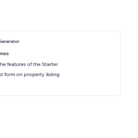
Generator
mes
the features of the Starter
st form on property listing