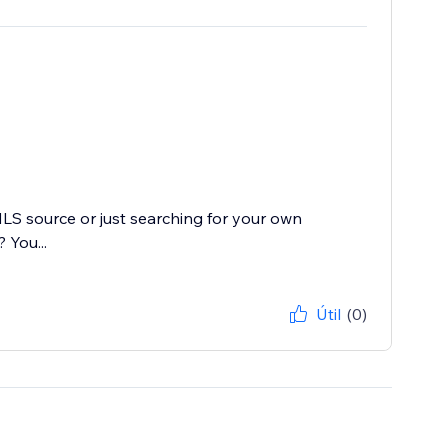
MLS source or just searching for your own
 You...
Útil
(0)