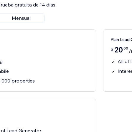
rueba gratuita de 14 días
Mensual
Plan Lead 
20
00
$
/
ng
All of 
bile
Intere
,000 properties
s of Lead Generator