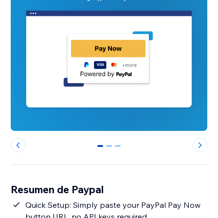
0
1
2
Resumen de Paypal
Quick Setup: Simply paste your PayPal Pay Now
button URL, no API keys required