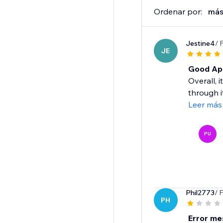
Ordenar por:
más
Jestine4
/ 
JE
Good App
Overall, 
through i
Leer más
PU
Phil2773
/ 
PH
Error m