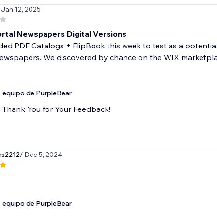
 Jan 12, 2025
ortal Newspapers Digital Versions
d PDF Catalogs + FlipBook this week to test as a potential h
newspapers. We discovered by chance on the WIX marketplace
equipo de PurpleBear
Thank You for Your Feedback!
es2212
/ Dec 5, 2024
equipo de PurpleBear