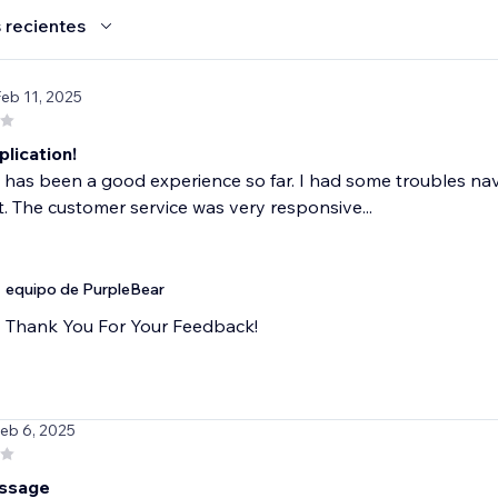
 recientes
Feb 11, 2025
lication!
it has been a good experience so far. I had some troubles nav
t. The customer service was very responsive...
equipo de PurpleBear
Thank You For Your Feedback!
Feb 6, 2025
essage