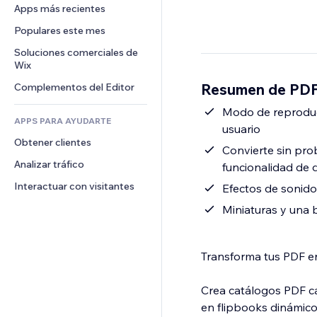
Conversión
Almacenamiento de mercancía
Apps más recientes
PDF
Efectos de imágenes
Chat
Triangulación de envíos
Compartir archivos
Populares este mes
Botones y menús
Comentarios
Precios y suscripciones
Noticias
Banners e insignias
Soluciones comerciales de 
Teléfono
Crowdfunding
Wix
Servicios de contenido
Calculadoras
Comunidad
Alimentos y bebidas
Resumen de PDF 
Complementos del Editor
Efectos de texto
Buscar
Reseñas y testimonios
Clima
Modo de reproducc
CRM
APPS PARA AYUDARTE
usuario
Gráficos y tablas
Obtener clientes
Convierte sin pro
Analizar tráfico
funcionalidad de 
Interactuar con visitantes
Efectos de sonido
Miniaturas y una 
Transforma tus PDF en
Crea catálogos PDF ca
en flipbooks dinámico