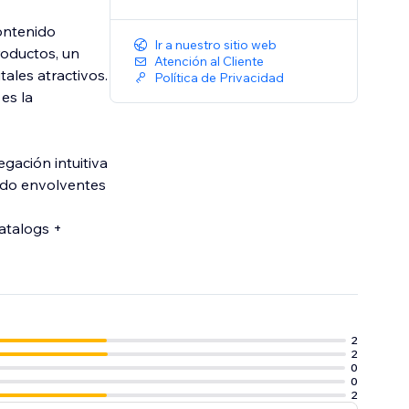
contenido
Ir a nuestro sitio web
roductos, un
Atención al Cliente
tales atractivos.
Política de Privacidad
es la
gación intuitiva
ido envolventes
atalogs +
2
2
0
0
2