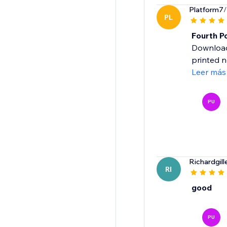
Platform7
/
PL
Fourth P
Downloade
printed 
Leer más
PU
Richardgill
RI
good
PU