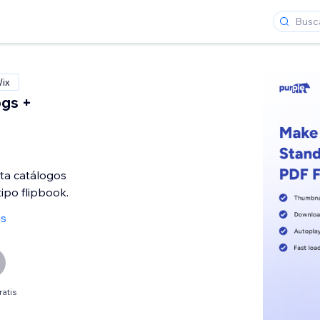
Wix
gs +
ta catálogos
tipo flipbook.
as
ratis