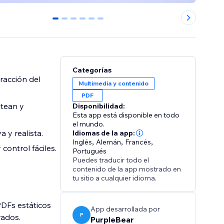
0
1
2
3
4
5
Categorías
racción del
Multimedia y contenido
PDF
ltean y
Disponibilidad:
Esta app está disponible en todo
el mundo.
 y realista.
Idiomas de la app:
Inglés
,
Alemán
,
Francés
,
ontrol fáciles.
Portugués
Puedes traducir todo el
contenido de la app mostrado en
tu sitio a cualquier idioma.
PDFs estáticos
App desarrollada por
P
rados.
PurpleBear