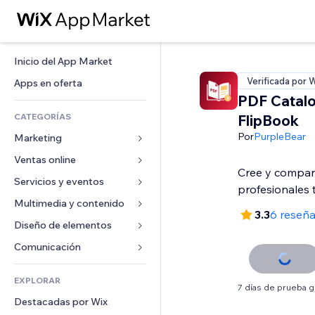
Inicio del App Market
Verificada por 
Apps en oferta
PDF Catalo
CATEGORÍAS
FlipBook
Por
PurpleBear
Marketing
Ventas online
Anuncios
Cree y compar
Móvil
Servicios y eventos
Apps para tiendas
profesionales 
Analíticas
Envíos y entregas
Multimedia y contenido
Hoteles
3.3
6 reseñ
Redes sociales
Botones de venta
Eventos
Diseño de elementos
Galerías
SEO
Cursos online
Restaurantes
Música
Mapas y navegación
Comunicación 
Interacción
Impresión bajo demanda
Inmobiliarias
Pódcast
Privacidad y seguridad
Formularios
Anuncios del sitio
Contabilidad
EXPLORAR
Reservas
Fotografía
Reloj
Blog
7 días de prueba g
Email
Cupones y fidelización
Destacadas por Wix
Video
Plantillas para páginas
Encuestas