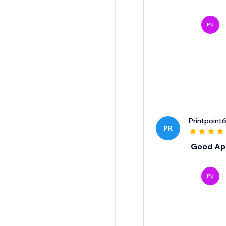
PU
Printpoint
PR
Good App
PU