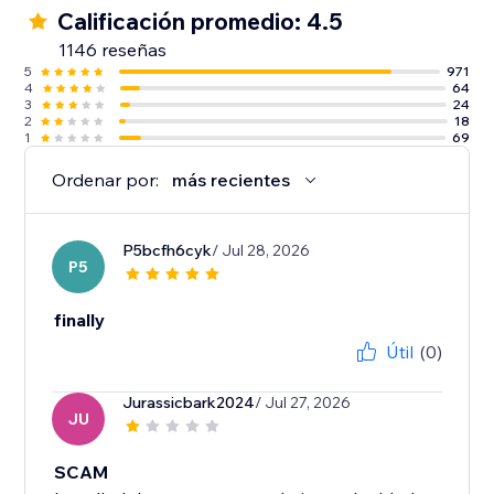
Calificación promedio: 4.5
1146 reseñas
5
971
4
64
3
24
2
18
1
69
Ordenar por:
más recientes
P5bcfh6cyk
/ Jul 28, 2026
P5
finally
Útil
(0)
Jurassicbark2024
/ Jul 27, 2026
JU
SCAM