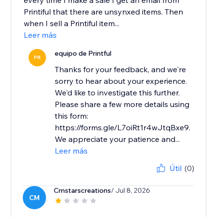
every time I make a sale I get an email from
Printiful that there are unsynxed items. Then
when I sell a Printiful item...
Leer más
equipo de Printful
PR
Thanks for your feedback, and we're
sorry to hear about your experience.
We'd like to investigate this further.
Please share a few more details using
this form:
https://forms.gle/L7oiRt1r4wJtqBxe9.
We appreciate your patience and...
Leer más
Útil
(0)
Cmstarscreations
/ Jul 8, 2026
CM