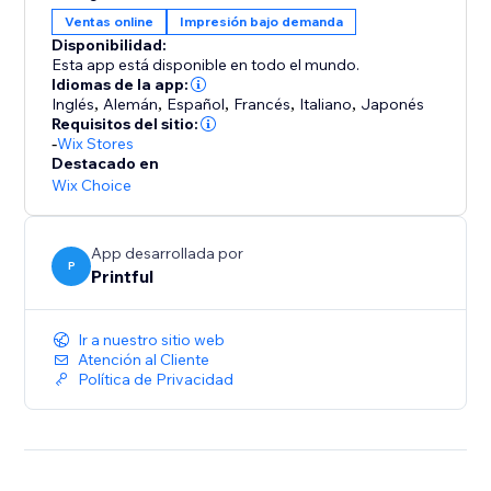
productos
Ventas online
Impresión bajo demanda
Tu cliente pide productos de tu tienda con tus diseños
Disponibilidad:
El pedido se envía automáticamente a uno de los
Esta app está disponible en todo el mundo.
centros de gestión propios o asociados de Printful
Idiomas de la app:
Inglés
,
Alemán
,
Español
,
Francés
,
Italiano
,
Japonés
Nosotros gestionamos tu pedido y se lo enviamos a
Requisitos del sitio:
tu cliente bajo tu marca
-
Wix Stores
Destacado en
Ya es hora de tomar el control total de tus ideas,
Wix Choice
tiempo y finanzas: ¡empieza o expande tu negocio
online con Printful!
App desarrollada por
P
Printful
Para usar la app de Printful, instala primero la app de
Wix Stores
Ir a nuestro sitio web
Atención al Cliente
Política de Privacidad