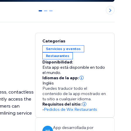
0
1
2
Categorías
Servicios y eventos
Restaurantes
Disponibilidad:
Esta app está disponible en todo
el mundo.
Idiomas de la app:
Inglés
Puedes traducir todo el
ss, contactless
contenido de la app mostrado en
ntly access the
tu sitio a cualquier idioma.
Requisitos del sitio:
omers can
-
Pedidos de Wix Restaurants
mlining service
App desarrollada por
WS