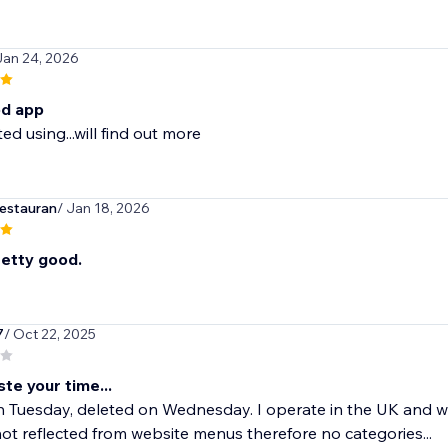
Jan 24, 2026
d app
ed using...will find out more
estauran
/ Jan 18, 2026
etty good.
7
/ Oct 22, 2025
te your time...
Tuesday, deleted on Wednesday. I operate in the UK and wis
ot reflected from website menus therefore no categories...