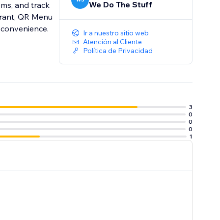
We Do The Stuff
ms, and track
aurant, QR Menu
n convenience.
Ir a nuestro sitio web
Atención al Cliente
Política de Privacidad
3
0
0
0
1