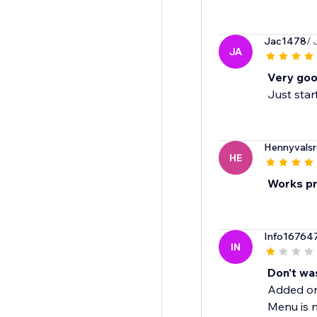
Jac1478
/ 
JA
Very goo
Just start
Hennyvalsr
HE
Works pr
Info16764
IN
Don't was
Added on 
Menu is n