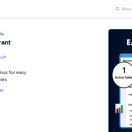
Wix
rant
uff
nus for easy
bles
as