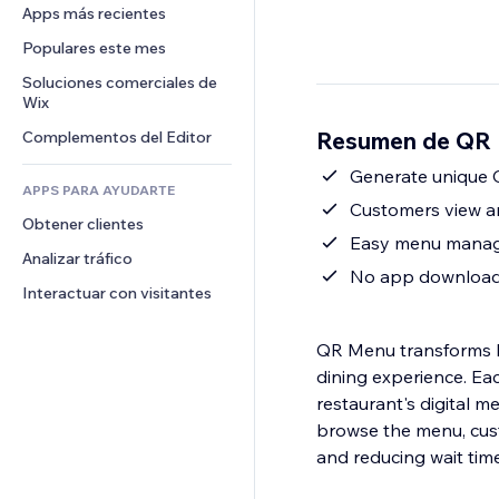
Conversión
Almacenamiento de mercancía
Apps más recientes
PDF
Efectos de imágenes
Chat
Triangulación de envíos
Compartir archivos
Populares este mes
Botones y menús
Comentarios
Precios y suscripciones
Noticias
Banners e insignias
Soluciones comerciales de 
Teléfono
Crowdfunding
Wix
Servicios de contenido
Calculadoras
Comunidad
Alimentos y bebidas
Resumen de QR 
Complementos del Editor
Efectos de texto
Buscar
Reseñas y testimonios
Clima
Generate unique 
CRM
APPS PARA AYUDARTE
Gráficos y tablas
Customers view an
Obtener clientes
Easy menu manage
Analizar tráfico
No app download 
Interactuar con visitantes
QR Menu transforms ho
dining experience. Ea
restaurant's digital
browse the menu, custo
and reducing wait time