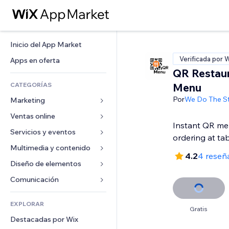
Inicio del App Market
Verificada por 
Apps en oferta
QR Restau
CATEGORÍAS
Menu
Por
We Do The St
Marketing
Ventas online
Anuncios
Instant QR me
Móvil
Servicios y eventos
Apps para tiendas
ordering at ta
Analíticas
Envíos y entregas
Multimedia y contenido
Hoteles
4.2
4 reseñ
Redes sociales
Botones de venta
Eventos
Diseño de elementos
Galerías
SEO
Cursos online
Restaurantes
Música
Mapas y navegación
Comunicación 
Interacción
Impresión bajo demanda
Inmobiliarias
Pódcast
Privacidad y seguridad
Formularios
Anuncios del sitio
Contabilidad
EXPLORAR
Reservas
Fotografía
Reloj
Blog
Gratis
Email
Cupones y fidelización
Destacadas por Wix
Video
Plantillas para páginas
Encuestas