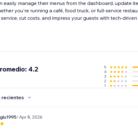
n easily manage their menus from the dashboard, update ite
hether you're running a café, food truck, or full-service rest
service, cut costs, and impress your guests with tech-drive
5
promedio: 4.2
4
3
2
1
 recientes
oglu1995
/ Apr 8, 2026