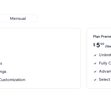
Mensual
Plan Prem
5
00
$
/m
Unlimi
Fully 
ss
Advan
ings
Select
Customization