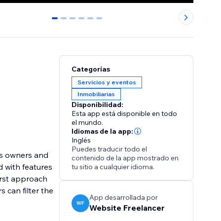
0
1
2
3
4
5
Categorías
Servicios y eventos
Inmobiliarias
Disponibilidad:
Esta app está disponible en todo
el mundo.
Idiomas de la app:
Inglés
Puedes traducir todo el
ess owners and
contenido de la app mostrado en
d with features
tu sitio a cualquier idioma.
First approach
 can filter the
App desarrollada por
WF
Website Freelancer