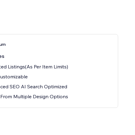
ium
es
ted Listings(As Per Item Limits)
Customizable
ced SEO AI Search Optimized
 From Multiple Design Options