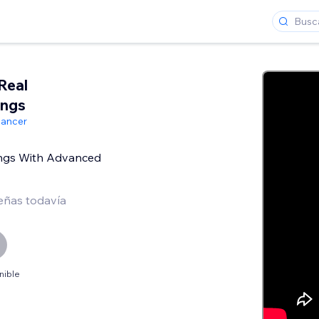
Real
ings
lancer
tings With Advanced
eñas todavía
nible