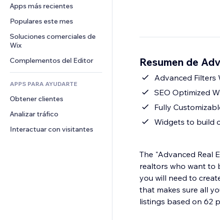
Conversión
Almacenamiento de mercancía
Apps más recientes
PDF
Efectos de imágenes
Chat
Triangulación de envíos
Compartir archivos
Populares este mes
Botones y menús
Comentarios
Precios y suscripciones
Noticias
Banners e insignias
Soluciones comerciales de 
Teléfono
Crowdfunding
Wix
Servicios de contenido
Calculadoras
Comunidad
Alimentos y bebidas
Resumen de Adva
Complementos del Editor
Efectos de texto
Buscar
Reseñas y testimonios
Clima
Advanced Filters 
CRM
APPS PARA AYUDARTE
Gráficos y tablas
SEO Optimized Wi
Obtener clientes
Fully Customizabl
Analizar tráfico
Widgets to build 
Interactuar con visitantes
The "Advanced Real Est
realtors who want to b
you will need to creat
that makes sure all yo
listings based on 62 p