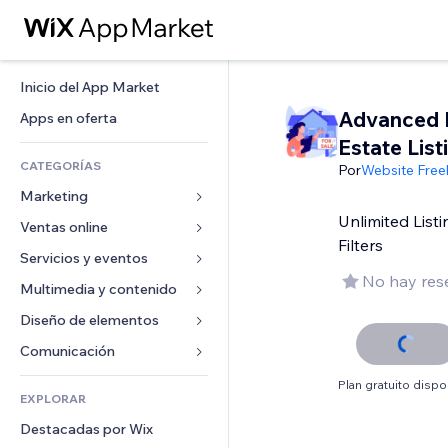
Inicio del App Market
Advanced 
Apps en oferta
Estate List
CATEGORÍAS
Por
Website Free
Marketing
Unlimited Lis
Ventas online
Anuncios
Filters
Móvil
Servicios y eventos
Apps para tiendas
No hay res
Analíticas
Envíos y entregas
Multimedia y contenido
Hoteles
Redes sociales
Botones de venta
Eventos
Diseño de elementos
Galerías
SEO
Cursos online
Restaurantes
Música
Mapas y navegación
Comunicación 
Interacción
Impresión bajo demanda
Inmobiliarias
Pódcast
Privacidad y seguridad
Formularios
Plan gratuito dispo
Anuncios del sitio
Contabilidad
EXPLORAR
Reservas
Fotografía
Reloj
Blog
Email
Cupones y fidelización
Destacadas por Wix
Video
Plantillas para páginas
Encuestas