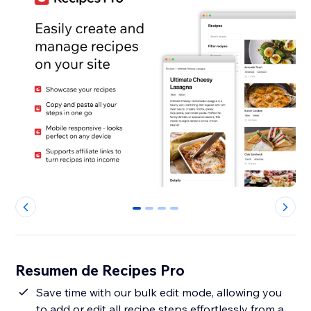
0
1
2
3
Resumen de Recipes Pro
Save time with our bulk edit mode, allowing you
to add or edit all recipe steps effortlessly from a