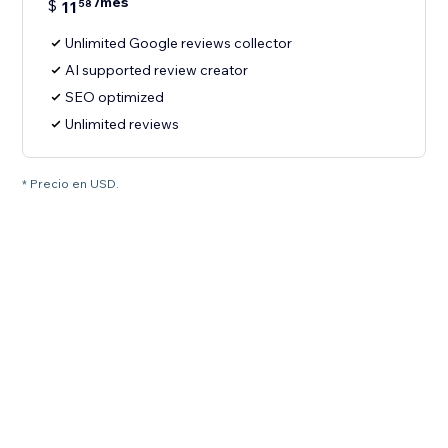
/mes
$
11
58
Unlimited Google reviews collector
AI supported review creator
SEO optimized
Unlimited reviews
* Precio en USD.