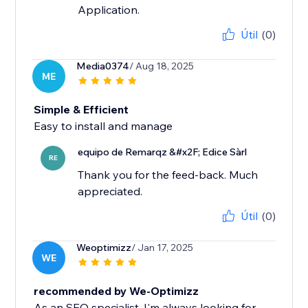
Application.
Útil
(0)
Media0374
/ Aug 18, 2025
ME
Simple & Efficient
Easy to install and manage
equipo de Remarqz &#x2F; Edice Sàrl
RE
Thank you for the feed-back. Much
appreciated.
Útil
(0)
Weoptimizz
/ Jan 17, 2025
WE
recommended by We-Optimizz
As an SEO specialist, I'm always looking for