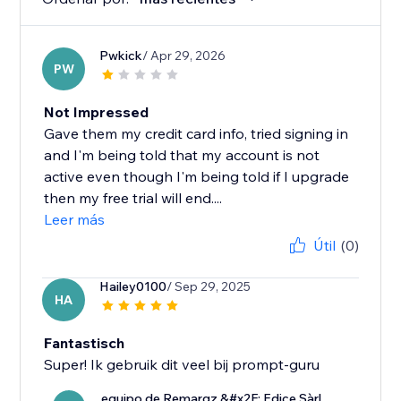
Pwkick
/ Apr 29, 2026
PW
Not Impressed
Gave them my credit card info, tried signing in
and I'm being told that my account is not
active even though I'm being told if I upgrade
then my free trial will end....
Leer más
Útil
(0)
Hailey0100
/ Sep 29, 2025
HA
Fantastisch
Super! Ik gebruik dit veel bij prompt-guru
equipo de Remarqz &#x2F; Edice Sàrl