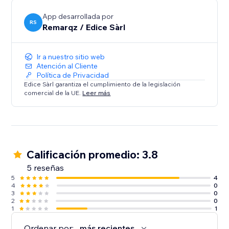
App desarrollada por
RS
Remarqz / Edice Sàrl
Ir a nuestro sitio web
Atención al Cliente
Política de Privacidad
Edice Sàrl garantiza el cumplimiento de la legislación
comercial de la UE.
Leer más
Calificación promedio: 3.8
5 reseñas
5
4
4
0
3
0
2
0
1
1
Ordenar por:
más recientes