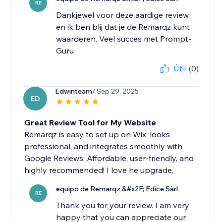
RE
Dankjewel voor deze aardige review
en ik ben blij dat je de Remarqz kunt
waarderen. Veel succes met Prompt-
Guru
Útil
(0)
Edwinteam
/ Sep 29, 2025
ED
Great Review Tool for My Website
Remarqz is easy to set up on Wix, looks
professional, and integrates smoothly with
Google Reviews. Affordable, user-friendly, and
highly recommended! I love he upgrade.
equipo de Remarqz &#x2F; Edice Sàrl
RE
Thank you for your review. I am very
happy that you can appreciate our