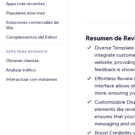
Conversión
Almacenamiento de mercancía
Apps más recientes
PDF
Efectos de imágenes
Chat
Triangulación de envíos
Compartir archivos
Populares este mes
Botones y menús
Comentarios
Precios y suscripciones
Noticias
Banners e insignias
Soluciones comerciales de 
Teléfono
Crowdfunding
Wix
Servicios de contenido
Calculadoras
Comunidad
Alimentos y bebidas
Resumen de Rev
Complementos del Editor
Efectos de texto
Buscar
Reseñas y testimonios
Clima
Diverse Template 
CRM
APPS PARA AYUDARTE
integrate custome
Gráficos y tablas
Obtener clientes
website, providin
feedback is showc
Analizar tráfico
Effortless Review
Interactuar con visitantes
interface allows s
more, ensuring yo
Customizable Displ
elements like revie
ensures that your 
messaging and vis
Boost Credibility 