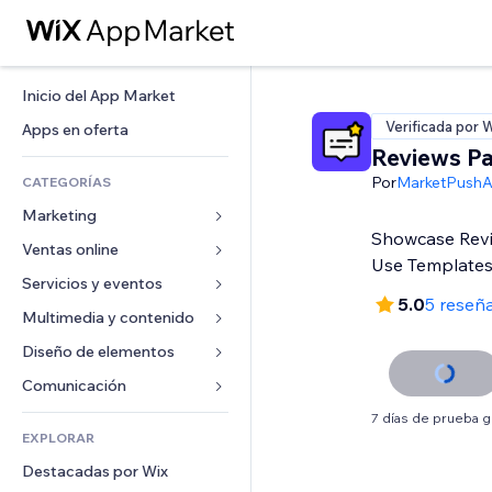
Inicio del App Market
Verificada por 
Apps en oferta
Reviews P
Por
MarketPush
CATEGORÍAS
Marketing
Showcase Revi
Ventas online
Anuncios
Use Template
Móvil
Servicios y eventos
Apps para tiendas
5.0
5 reseñ
Analíticas
Envíos y entregas
Multimedia y contenido
Hoteles
Redes sociales
Botones de venta
Eventos
Diseño de elementos
Galerías
SEO
Cursos online
Restaurantes
Música
Mapas y navegación
Comunicación 
Interacción
Impresión bajo demanda
Inmobiliarias
Pódcast
Privacidad y seguridad
Formularios
7 días de prueba g
Anuncios del sitio
Contabilidad
EXPLORAR
Reservas
Fotografía
Reloj
Blog
Email
Cupones y fidelización
Destacadas por Wix
Video
Plantillas para páginas
Encuestas