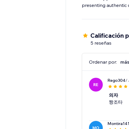
presenting authentic 
Calificación 
5 reseñas
Ordenar por:
más
Rego304
/
RE
의자
짱조타
Montira14
MO