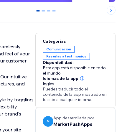
0
1
2
3
Categorías
seamlessly
Comunicación
d feel of your
Reseñas y testimonios
your customer
Disponibilidad:
Esta app está disponible en todo
el mundo.
ur intuitive
Idiomas de la app:
ictures, and
Inglés
Puedes traducir todo el
contenido de la app mostrado en
tyle by toggling
tu sitio a cualquier idioma.
exibility
ur brand's
App desarrollada por
M
MarketPushApps
 your site