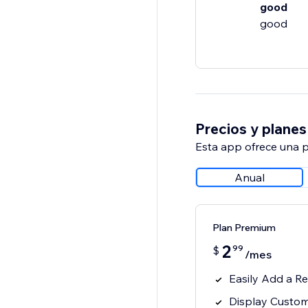
good
good
Precios y planes
Esta app ofrece una p
Anual
Plan Premium
2
99
$
/mes
Easily Add a R
Display Custom