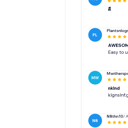
ดี
Plantsnlog
PL
AWESO
Easy to u
Mwithersp
MW
nklnd
klgnslnf;
N8thn10
/ 
N8