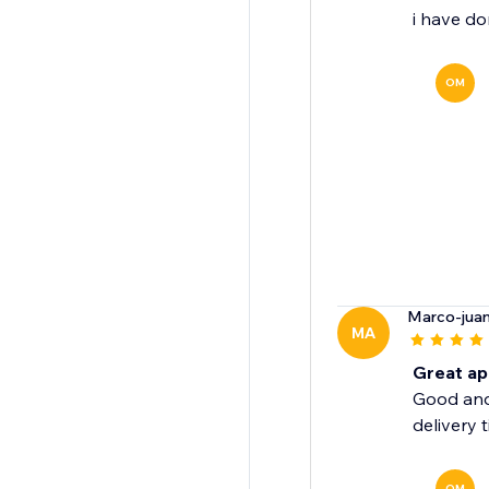
i have do
OM
Marco-jua
MA
Great ap
Good and 
delivery 
OM