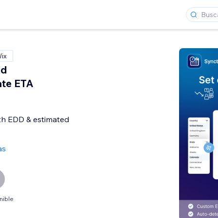
Wix
ed
ate ETA
ith EDD & estimated
as
nible