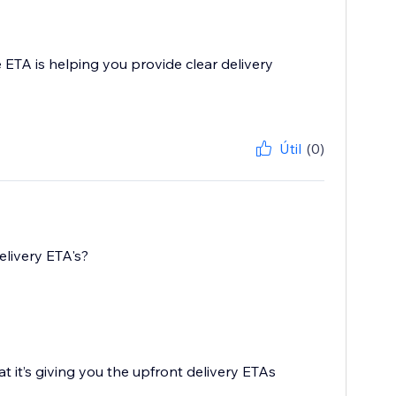
 ETA is helping you provide clear delivery
Útil
(0)
elivery ETA's?
hat it’s giving you the upfront delivery ETAs