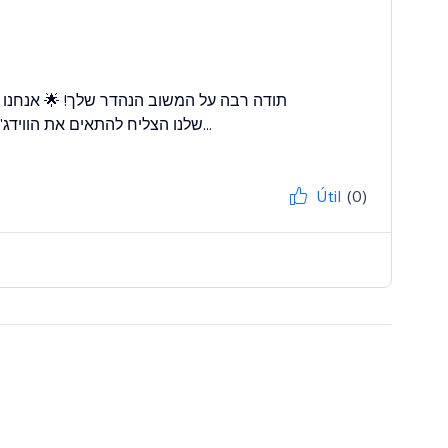
תודה רבה על המשוב הנהדר שלך! 🌟 אנחנו
שלנו הצליח להתאים את הווידג'ט לשפה העברית באתר שלך. 😊 אם תצטרך עזרה נוספת, אנחנו כאן...
Útil
(0)