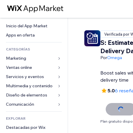
Inicio del App Market
Verificada por 
Apps en oferta
S: Estimat
CATEGORÍAS
Delivery D
Por
Omega
Marketing
Ventas online
Anuncios
Boost sales w
Móvil
Servicios y eventos
Apps para tiendas
delivery time
Analíticas
Envíos y entregas
Multimedia y contenido
Hoteles
5.0
6 reseñ
Redes sociales
Botones de venta
Eventos
Diseño de elementos
Galerías
SEO
Cursos online
Restaurantes
Música
Mapas y navegación
Comunicación 
Interacción
Impresión bajo demanda
Inmobiliarias
Pódcast
Privacidad y seguridad
Formularios
Anuncios del sitio
Contabilidad
EXPLORAR
Reservas
Fotografía
Reloj
Blog
Plan gratuito dispo
Email
Cupones y fidelización
Destacadas por Wix
Video
Plantillas para páginas
Encuestas