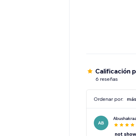
Calificación 
6 reseñas
Ordenar por:
más
Abushakr
AB
not show