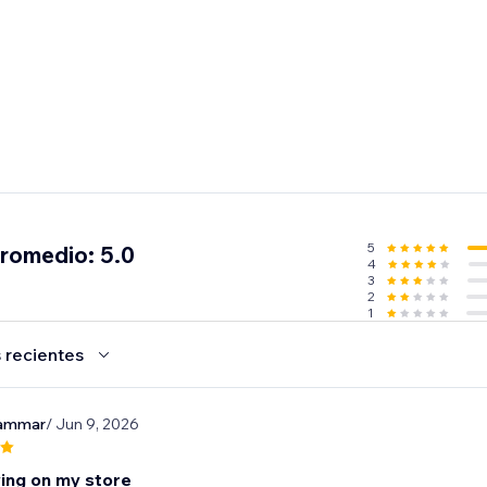
5
promedio: 5.0
4
3
2
1
 recientes
aammar
/ Jun 9, 2026
ing on my store