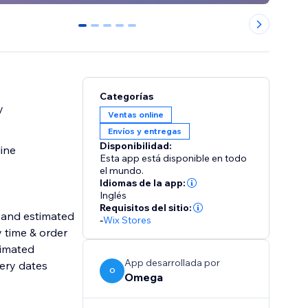
0
1
2
3
4
Categorías
y
Ventas online
Envíos y entregas
Disponibilidad:
line
Esta app está disponible en todo
el mundo.
Idiomas de la app:
Inglés
Requisitos del sitio:
 and estimated
-
Wix Stores
y time & order
nimated
App desarrollada por
ery dates
O
Omega