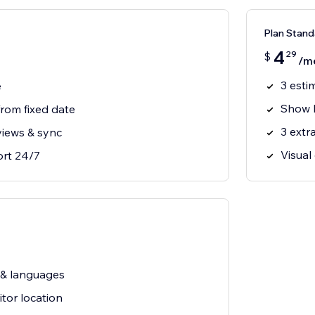
Plan Stand
4
29
$
/m
3 esti
e
Show E
rom fixed date
3 extr
views & sync
Visual
ort 24/7
 & languages
itor location