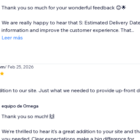
Thank you so much for your wonderful feedback 😊🌟
We are really happy to hear that S: Estimated Delivery Date
information and improve the customer experience. That...
Leer más
om
/ Feb 25, 2026
ition to our site. Just what we needed to provide up-front d
equipo de Omega
Thank you so much! 🙌
We’re thrilled to hear it’s a great addition to your site and t
you needed. Clear expectations make a big difference for...