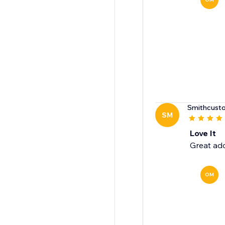
Smithcust
SM
Love It
Great add
OM