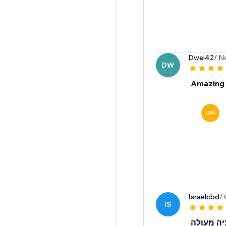
Dwei42
/ N
DW
Amazing 
OM
Israelcbd
/ 
IS
יה מעולה