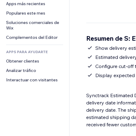
Conversión
Almacenamiento de mercancía
Apps más recientes
PDF
Efectos de imágenes
Chat
Triangulación de envíos
Compartir archivos
Populares este mes
Botones y menús
Comentarios
Precios y suscripciones
Noticias
Banners e insignias
Soluciones comerciales de 
Teléfono
Crowdfunding
Wix
Servicios de contenido
Calculadoras
Comunidad
Alimentos y bebidas
Resumen de S: E
Complementos del Editor
Efectos de texto
Buscar
Reseñas y testimonios
Clima
Show delivery est
CRM
APPS PARA AYUDARTE
Gráficos y tablas
Estimated delivery
Obtener clientes
Configure cut-off
Analizar tráfico
Display expected o
Interactuar con visitantes
Synctrack Estimated 
delivery date informa
delivery date. The sh
estimated shipping da
received fewer custom