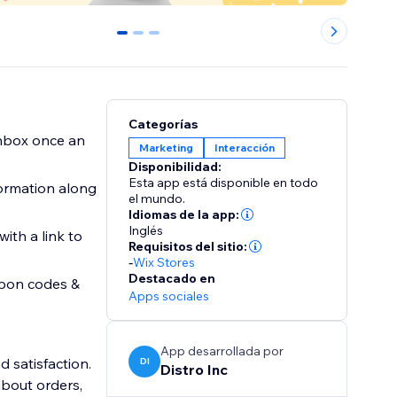
0
1
2
Categorías
nbox once an
Marketing
Interacción
Disponibilidad:
Esta app está disponible en todo
ormation along
el mundo.
Idiomas de la app:
Inglés
th a link to
Requisitos del sitio:
-
Wix Stores
Destacado en
pon codes &
Apps sociales
App desarrollada por
 satisfaction.
DI
Distro Inc
about orders,