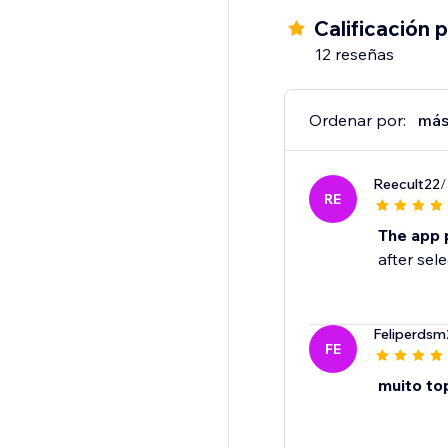
Calificación 
12 reseñas
Ordenar por:
más
Reecult22
/
RE
The app 
after sel
Feliperds
FE
muito to