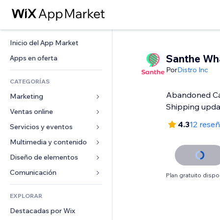
Inicio del App Market
Santhe Wh
Apps en oferta
Por
Distro Inc
CATEGORÍAS
Abandoned Car
Marketing
Shipping upda
Ventas online
Anuncios
4.3
12 rese
Móvil
Servicios y eventos
Apps para tiendas
Analíticas
Envíos y entregas
Multimedia y contenido
Hoteles
Redes sociales
Botones de venta
Eventos
Diseño de elementos
Galerías
SEO
Cursos online
Restaurantes
Música
Mapas y navegación
Comunicación 
Plan gratuito dispo
Interacción
Impresión bajo demanda
Inmobiliarias
Pódcast
Privacidad y seguridad
Formularios
Anuncios del sitio
Contabilidad
EXPLORAR
Reservas
Fotografía
Reloj
Blog
Email
Cupones y fidelización
Destacadas por Wix
Video
Plantillas para páginas
Encuestas