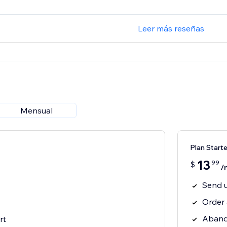
Leer más reseñas
Mensual
Plan Starte
13
99
$
/
Send 
Order 
Aband
rt