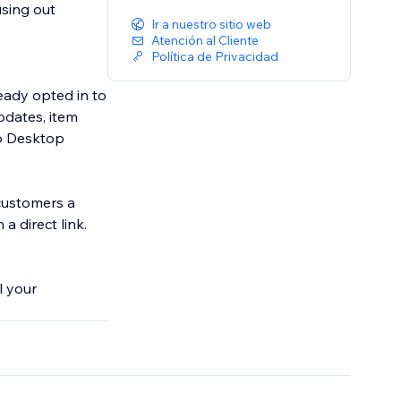
sing out
Ir a nuestro sitio web
Atención al Cliente
Política de Privacidad
eady opted in to
pdates, item
pp Desktop
customers a
a direct link.
l your