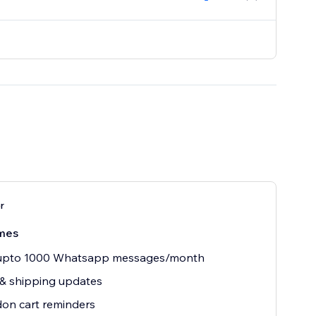
r
mes
upto 1000 Whatsapp messages/month
& shipping updates
on cart reminders