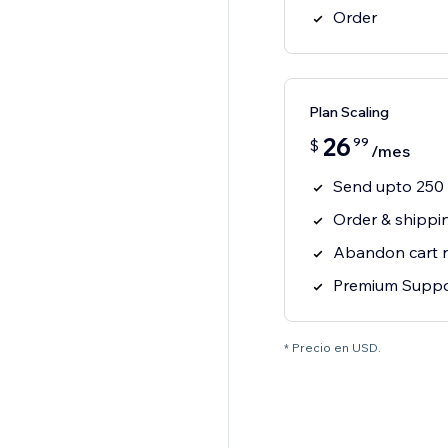
Order
Plan Scaling
26
99
$
/mes
Send upto 25
Order & shippi
Abandon cart 
Premium Suppo
* Precio en USD.