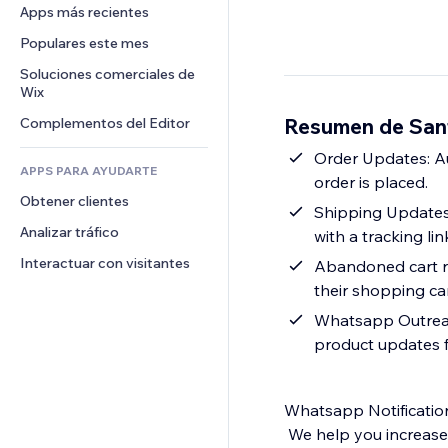
Conversión
Almacenamiento de mercancía
Apps más recientes
PDF
Efectos de imágenes
Chat
Triangulación de envíos
Compartir archivos
Populares este mes
Botones y menús
Comentarios
Precios y suscripciones
Noticias
Banners e insignias
Soluciones comerciales de 
Teléfono
Crowdfunding
Wix
Servicios de contenido
Calculadoras
Comunidad
Alimentos y bebidas
Resumen de San
Complementos del Editor
Efectos de texto
Buscar
Reseñas y testimonios
Clima
Order Updates: A
CRM
APPS PARA AYUDARTE
order is placed.
Gráficos y tablas
Obtener clientes
Shipping Updates
Analizar tráfico
with a tracking lin
Interactuar con visitantes
Abandoned cart re
their shopping car
Whatsapp Outreac
product updates 
Whatsapp Notification
We help you increase 