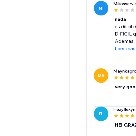
Miliosservi
MI
nada
es difici
DIFICIL q
Ademas, e
Leer más
Maynkagr
MA
very goo
Flexyflexy
FL
HEI GRA