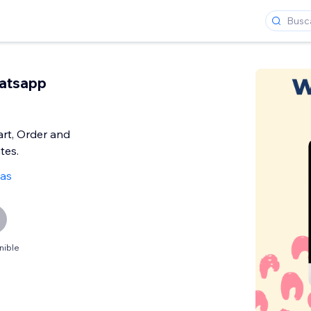
atsapp
t, Order and
tes.
ñas
nible