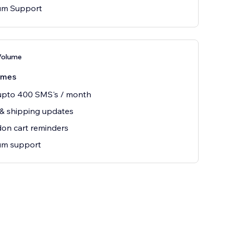
um Support
Volume
/mes
upto 400 SMS's / month
& shipping updates
on cart reminders
um support