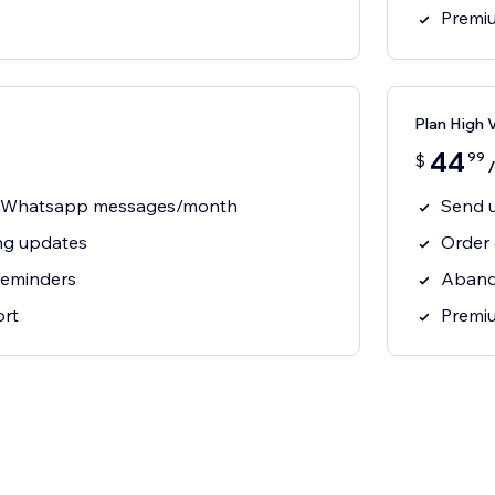
Premi
Plan High 
44
99
$
0 Whatsapp messages/month
Send 
ng updates
Order 
reminders
Aband
rt
Premi