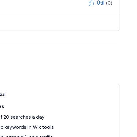
Útil
(0)
ial
es
of 20 searches a day
c keywords in Wix tools