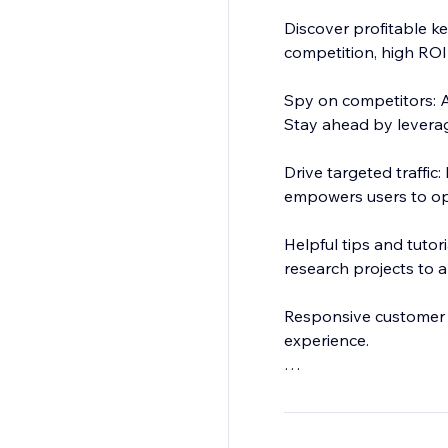
Discover profitable ke
competition, high ROI 
Spy on competitors: A
Stay ahead by leverag
Drive targeted traffic:
empowers users to opt
Helpful tips and tutor
research projects to a
Responsive customer 
experience.
Start with a Free Tria