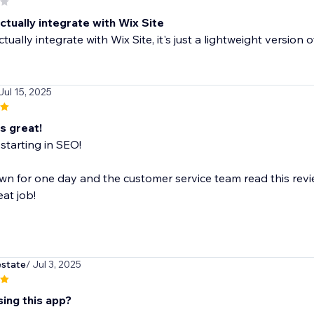
tually integrate with Wix Site
tually integrate with Wix Site, it's just a lightweight versio
 Jul 15, 2025
s great!
 starting in SEO!
wn for one day and the customer service team read this revie
eat job!
estate
/ Jul 3, 2025
sing this app?