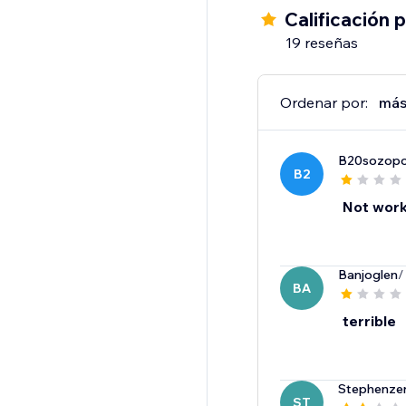
Calificación 
19 reseñas
Ordenar por:
más
B20sozopo
B2
Not work
Banjoglen
/
BA
terrible
Stephenz
ST