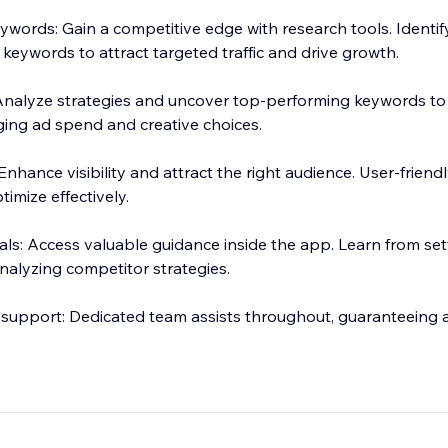
ywords: Gain a competitive edge with research tools. Identif
keywords to attract targeted traffic and drive growth.
nalyze strategies and uncover top-performing keywords to re
ing ad spend and creative choices.
 Enhance visibility and attract the right audience. User-friendl
imize effectively.
ials: Access valuable guidance inside the app. Learn from se
nalyzing competitor strategies.
support: Dedicated team assists throughout, guaranteeing
l: Get hands-on experience for 14 days, no strings attached