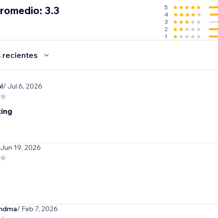
5
promedio: 3.3
4
3
2
1
 recientes
l
/ Jul 6, 2026
ing
 Jun 19, 2026
endma
/ Feb 7, 2026