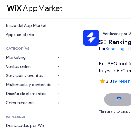
Inicio del App Market
Verificada por 
Apps en oferta
SE Rankin
Por
Seranking L
CATEGORÍAS
Marketing
Pro SEO tool f
Ventas online
Anuncios
Keywords/Comp
Móvil
Servicios y eventos
Apps para tiendas
3.3
19 reseñ
Analíticas
Envíos y entregas
Multimedia y contenido
Hoteles
Redes sociales
Botones de venta
Eventos
Diseño de elementos
Galerías
SEO
Cursos online
Restaurantes
Música
Mapas y navegación
Comunicación 
Interacción
Impresión bajo demanda
Inmobiliarias
Pódcast
Privacidad y seguridad
Formularios
Plan gratuito dispo
Anuncios del sitio
Contabilidad
EXPLORAR
Reservas
Fotografía
Reloj
Blog
Email
Cupones y fidelización
Destacadas por Wix
Video
Plantillas para páginas
Encuestas