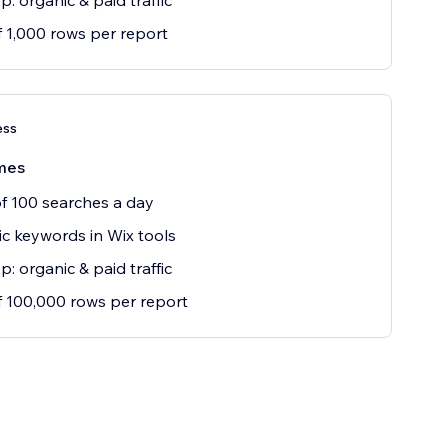
p: organic & paid traffic
 1,000 rows per report
ess
mes
of 100 searches a day
c keywords in Wix tools
p: organic & paid traffic
 100,000 rows per report