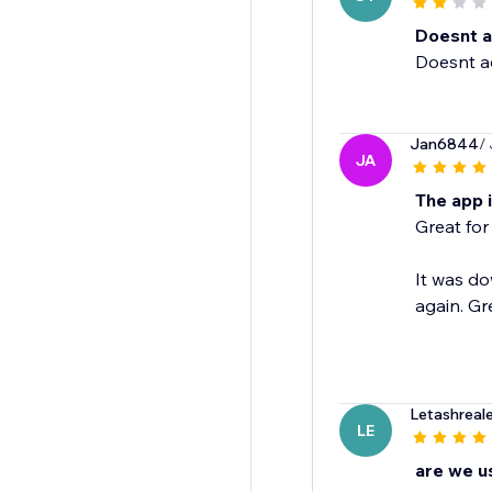
Doesnt ac
Doesnt ac
Jan6844
/
JA
The app i
Great for
It was do
again. Gr
Letashreal
LE
are we u