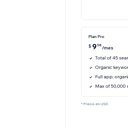
Plan Pro
9
58
$
/mes
Total of 45 sea
Organic keywor
Full app: organi
Max of 50,000 
* Precio en USD.