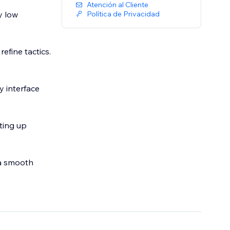
Atención al Cliente
y low
Política de Privacidad
fine tactics.
y interface
tting up
 a smooth