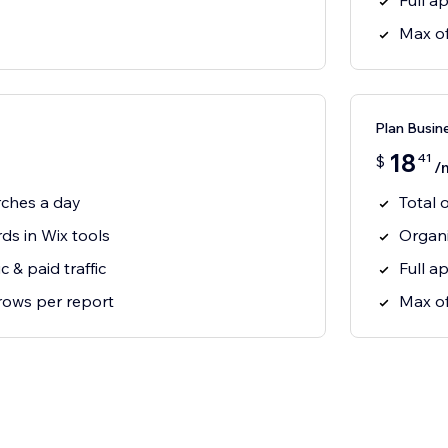
Full ap
Max of
Plan Busin
18
41
$
/
rches a day
Total 
ds in Wix tools
Organi
c & paid traffic
Full ap
rows per report
Max of