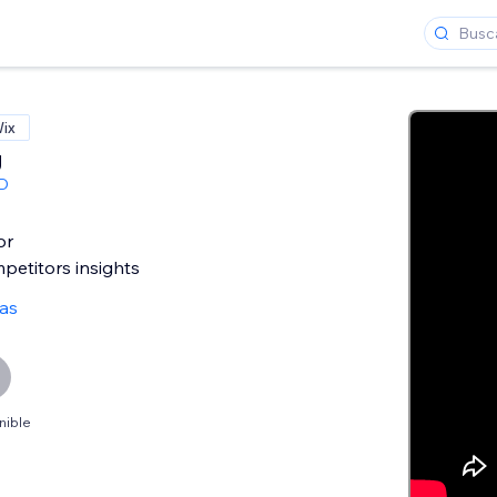
Wix
g
TD
or
etitors insights
as
nible