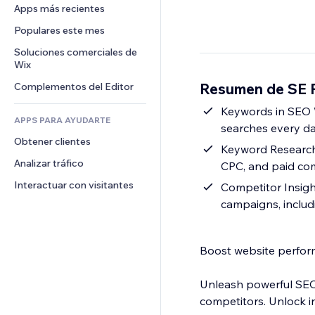
Conversión
Almacenamiento de mercancía
Apps más recientes
PDF
Efectos de imágenes
Chat
Triangulación de envíos
Compartir archivos
Populares este mes
Botones y menús
Comentarios
Precios y suscripciones
Noticias
Banners e insignias
Soluciones comerciales de 
Teléfono
Crowdfunding
Wix
Servicios de contenido
Calculadoras
Comunidad
Alimentos y bebidas
Resumen de SE 
Complementos del Editor
Efectos de texto
Buscar
Reseñas y testimonios
Clima
Keywords in SEO Wi
CRM
APPS PARA AYUDARTE
searches every d
Gráficos y tablas
Obtener clientes
Keyword Research i
Analizar tráfico
CPC, and paid co
Interactuar con visitantes
Competitor Insigh
campaigns, includ
Boost website perfor
Unleash powerful SEO
competitors. Unlock in