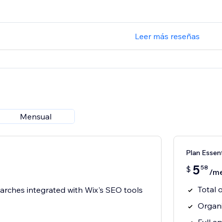
Leer más reseñas
Mensual
Plan Essent
5
58
$
/m
Total 
arches integrated with Wix's SEO tools
Organi