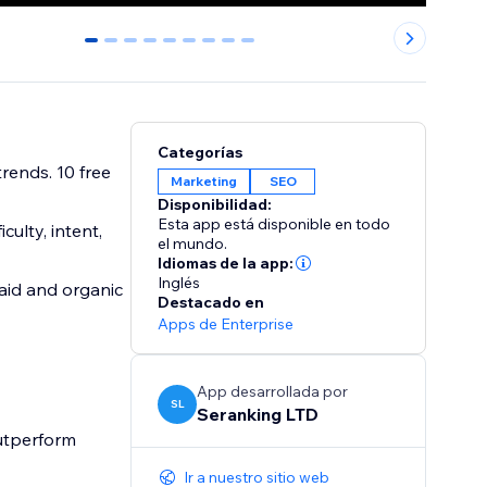
0
1
2
3
4
5
6
7
8
Categorías
rends. 10 free
Marketing
SEO
Disponibilidad:
Esta app está disponible en todo
culty, intent,
el mundo.
Idiomas de la app:
Inglés
paid and organic
Destacado en
Apps de Enterprise
App desarrollada por
SL
Seranking LTD
utperform
Ir a nuestro sitio web