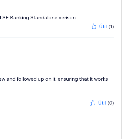
n of SE Ranking Standalone verison.
Útil
(1)
w and followed up on it, ensuring that it works
Útil
(0)