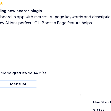
ing new search plugin
oard in app with metrics, AI page keywords and descriptions
ow AI isnt perfect LOL. Boost a Page feature helps...
rueba gratuita de 14 días
Mensual
Plan Stand
9
99
$