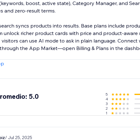
keywords, boost, active state), Category Manager, and Sear
es and zero-result terms.
search syncs products into results. Base plans include produ
 unlock richer product cards with price and product-aware 
 visitors can use AI mode to ask in plain language. Connect 
s through the App Market—open Billing & Plans in the dashb
pp
5
promedio: 5.0
4
3
2
1
biz
/ Jul 25, 2025