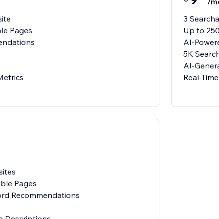
/m
ite
3 Search
ble Pages
Up to 25
ndations
AI-Power
5K Searc
AI-Genera
Metrics
Real-Time
ites
able Pages
ord Recommendations
 Descriptions