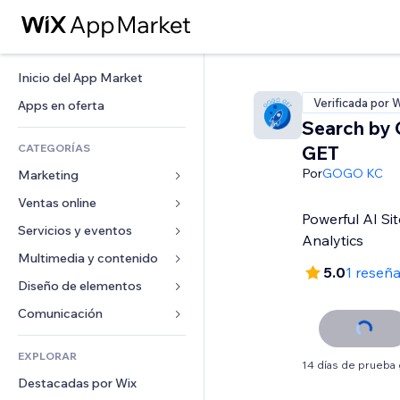
Inicio del App Market
Verificada por 
Apps en oferta
Search by
CATEGORÍAS
GET
Por
GOGO KC
Marketing
Ventas online
Anuncios
Powerful AI Sit
Móvil
Servicios y eventos
Apps para tiendas
Analytics
Analíticas
Envíos y entregas
Multimedia y contenido
Hoteles
5.0
1 reseñ
Redes sociales
Botones de venta
Eventos
Diseño de elementos
Galerías
SEO
Cursos online
Restaurantes
Música
Mapas y navegación
Comunicación 
Interacción
Impresión bajo demanda
Inmobiliarias
Pódcast
Privacidad y seguridad
Formularios
Anuncios del sitio
Contabilidad
EXPLORAR
Reservas
Fotografía
Reloj
Blog
14 días de prueba 
Email
Cupones y fidelización
Destacadas por Wix
Video
Plantillas para páginas
Encuestas