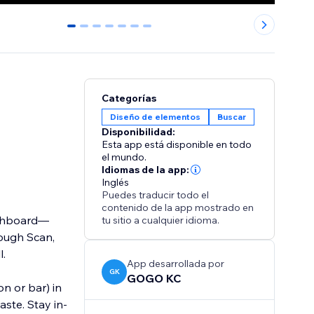
0
1
2
3
4
5
6
Categorías
Diseño de elementos
Buscar
Disponibilidad:
Esta app está disponible en todo
el mundo.
Idiomas de la app:
Inglés
Puedes traducir todo el
contenido de la app mostrado en
ashboard—
tu sitio a cualquier idioma.
rough Scan,
l.
App desarrollada por
GK
GOGO KC
n or bar) in
ste. Stay in-