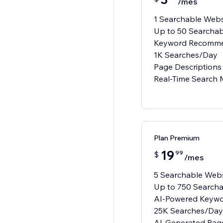
/mes
1 Searchable Webs
Up to 50 Searcha
Keyword Recomme
1K Searches/Day
Page Descriptions
Real-Time Search 
Plan Premium
19
99
$
/mes
5 Searchable Webs
Up to 750 Search
AI-Powered Keyw
25K Searches/Day
AI-Generated Page