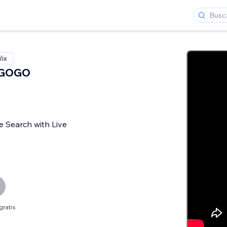
Wix
 GOGO
e Search with Live
a
gratis