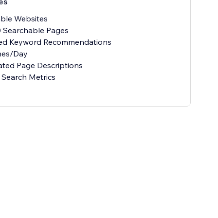
es
able Websites
0 Searchable Pages
ed Keyword Recommendations
hes/Day
ted Page Descriptions
 Search Metrics