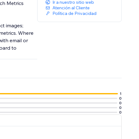
Ir a nuestro sitio web
ch Metrics
Atención al Cliente
Política de Privacidad
ct images;
metrics. Where
with email or
oard to
1
0
0
0
0