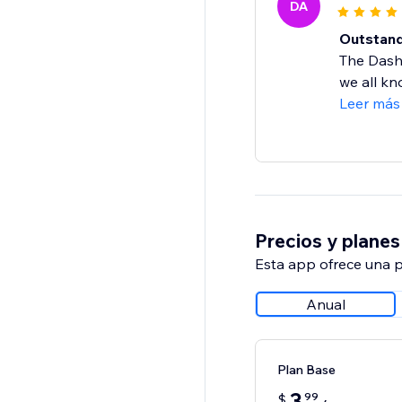
DA
Outstand
The Dashb
we all kn
Leer más
Precios y planes
Esta app ofrece una p
Anual
Plan Base
3
99
$