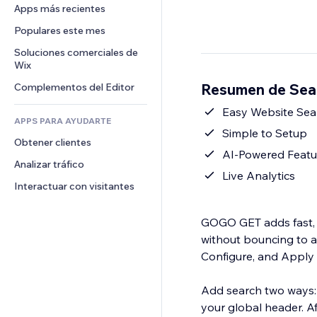
Conversión
Almacenamiento de mercancía
Apps más recientes
PDF
Efectos de imágenes
Chat
Triangulación de envíos
Compartir archivos
Populares este mes
Botones y menús
Comentarios
Precios y suscripciones
Noticias
Banners e insignias
Soluciones comerciales de 
Teléfono
Crowdfunding
Wix
Servicios de contenido
Calculadoras
Comunidad
Alimentos y bebidas
Resumen de Se
Complementos del Editor
Efectos de texto
Buscar
Reseñas y testimonios
Clima
Easy Website Sea
CRM
APPS PARA AYUDARTE
Gráficos y tablas
Simple to Setup
Obtener clientes
AI-Powered Featu
Analizar tráfico
Live Analytics
Interactuar con visitantes
GOGO GET adds fast,
without bouncing to a
Configure, and Apply s
Add search two ways: a
your global header. A