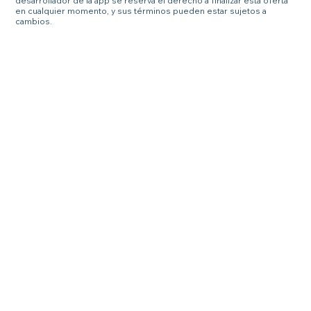
desarrollador de la app se reserva el derecho a finalizar esta oferta
en cualquier momento, y sus términos pueden estar sujetos a
cambios.