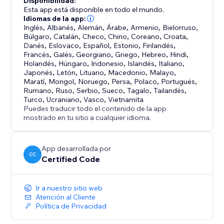
Disponibilidad:
Esta app está disponible en todo el mundo.
Idiomas de la app:
Inglés
,
Albanés
,
Alemán
,
Árabe
,
Armenio
,
Bielorruso
,
Búlgaro
,
Catalán
,
Checo
,
Chino
,
Coreano
,
Croata
,
Danés
,
Eslovaco
,
Español
,
Estonio
,
Finlandés
,
Francés
,
Galés
,
Georgiano
,
Griego
,
Hebreo
,
Hindi
,
Holandés
,
Húngaro
,
Indonesio
,
Islandés
,
Italiano
,
Japonés
,
Letón
,
Lituano
,
Macedonio
,
Malayo
,
Maratí
,
Mongol
,
Noruego
,
Persa
,
Polaco
,
Portugués
,
Rumano
,
Ruso
,
Serbio
,
Sueco
,
Tagalo
,
Tailandés
,
Turco
,
Ucraniano
,
Vasco
,
Vietnamita
Puedes traducir todo el contenido de la app
mostrado en tu sitio a cualquier idioma.
App desarrollada por
CC
Certified Code
Ir a nuestro sitio web
Atención al Cliente
Política de Privacidad