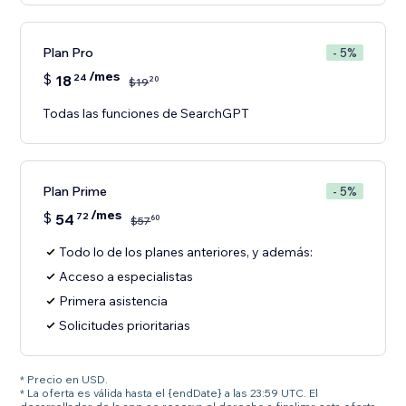
Plan Pro
- 5%
/mes
$
18
24
20
$
19
Todas las funciones de SearchGPT
Plan Prime
- 5%
/mes
$
54
72
60
$
57
Todo lo de los planes anteriores, y además:
Acceso a especialistas
Primera asistencia
Solicitudes prioritarias
* Precio en USD.
* La oferta es válida hasta el {endDate} a las 23:59 UTC. El