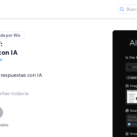
ada por Wix
:
con IA
de
 respuestas con IA
eñas todavía
nible