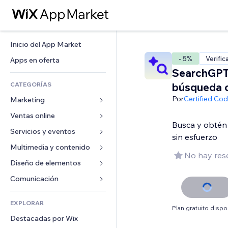
Inicio del App Market
- 5%
Verific
Apps en oferta
SearchGPT
CATEGORÍAS
búsqueda 
Por
Certified Co
Marketing
Ventas online
Anuncios
Busca y obtén
Móvil
Servicios y eventos
Apps para tiendas
sin esfuerzo
Analíticas
Envíos y entregas
Multimedia y contenido
Hoteles
No hay res
Redes sociales
Botones de venta
Eventos
Diseño de elementos
Galerías
SEO
Cursos online
Restaurantes
Música
Mapas y navegación
Comunicación 
Interacción
Impresión bajo demanda
Inmobiliarias
Pódcast
Privacidad y seguridad
Formularios
Anuncios del sitio
Contabilidad
EXPLORAR
Reservas
Fotografía
Reloj
Blog
Plan gratuito dispo
Email
Cupones y fidelización
Destacadas por Wix
Video
Plantillas para páginas
Encuestas