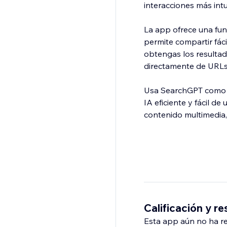
interacciones más intui
La app ofrece una func
permite compartir fác
obtengas los resulta
directamente de URLs 
Usa SearchGPT como t
IA eficiente y fácil d
contenido multimedia,
Calificación y r
Esta app aún no ha rec