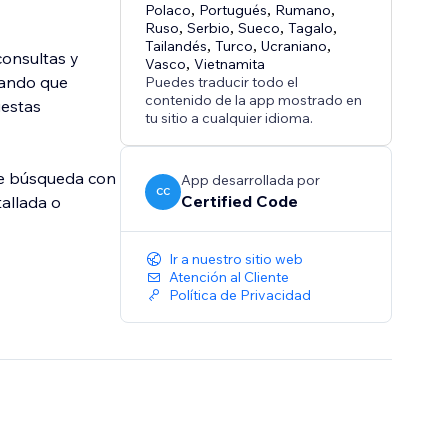
Polaco
,
Portugués
,
Rumano
,
Ruso
,
Serbio
,
Sueco
,
Tagalo
,
Tailandés
,
Turco
,
Ucraniano
,
consultas y
Vasco
,
Vietnamita
zando que
Puedes traducir todo el
contenido de la app mostrado en
uestas
tu sitio a cualquier idioma.
de búsqueda con
App desarrollada por
CC
Certified Code
tallada o
Ir a nuestro sitio web
Atención al Cliente
Política de Privacidad