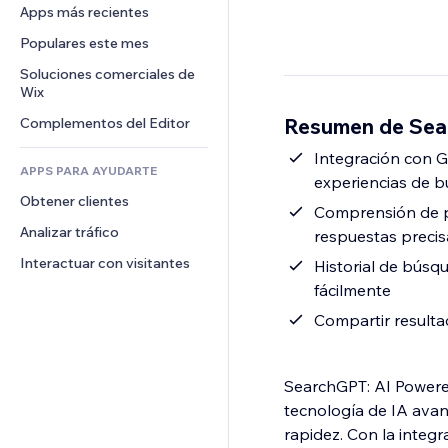
Conversión
Almacenamiento de mercancía
Apps más recientes
PDF
Efectos de imágenes
Chat
Triangulación de envíos
Compartir archivos
Populares este mes
Botones y menús
Comentarios
Precios y suscripciones
Noticias
Banners e insignias
Soluciones comerciales de 
Teléfono
Crowdfunding
Wix
Servicios de contenido
Calculadoras
Comunidad
Alimentos y bebidas
Resumen de Sea
Complementos del Editor
Efectos de texto
Buscar
Reseñas y testimonios
Clima
Integración con G
CRM
APPS PARA AYUDARTE
experiencias de bú
Gráficos y tablas
Obtener clientes
Comprensión de pr
Analizar tráfico
respuestas precis
Interactuar con visitantes
Historial de búsq
fácilmente
Compartir resulta
SearchGPT: AI Powere
tecnología de IA avan
rapidez. Con la integr