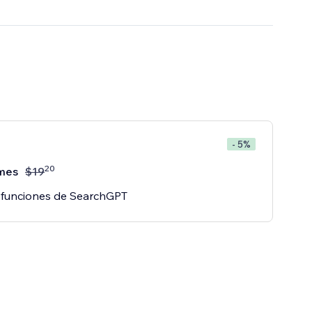
- 5%
20
mes
$
19
 funciones de SearchGPT