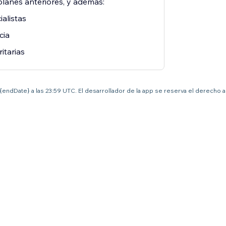
planes anteriores, y además:
alistas
cia
ritarias
el {endDate} a las 23:59 UTC. El desarrollador de la app se reserva el derecho