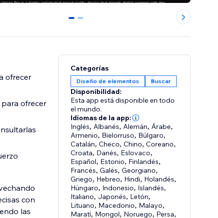
0
1
Categorías
a ofrecer
Diseño de elementos
Buscar
Disponibilidad:
Esta app está disponible en todo
 para ofrecer
el mundo.
Idiomas de la app:
Inglés
,
Albanés
,
Alemán
,
Árabe
,
nsultarlas
Armenio
,
Bielorruso
,
Búlgaro
,
Catalán
,
Checo
,
Chino
,
Coreano
,
Croata
,
Danés
,
Eslovaco
,
uerzo
Español
,
Estonio
,
Finlandés
,
Francés
,
Galés
,
Georgiano
,
Griego
,
Hebreo
,
Hindi
,
Holandés
,
rovechando
Húngaro
,
Indonesio
,
Islandés
,
Italiano
,
Japonés
,
Letón
,
ecisas con
Lituano
,
Macedonio
,
Malayo
,
iendo las
Maratí
,
Mongol
,
Noruego
,
Persa
,