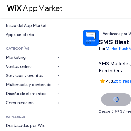
Inicio del App Market
Verificada por 
Apps en oferta
SMS Blast
Por
MarketPush
CATEGORÍAS
Marketing
SMS Marketing,
Ventas online
Anuncios
Reminders
Móvil
Servicios y eventos
Apps para tiendas
4.8
266 res
Analíticas
Envíos y entregas
Multimedia y contenido
Hoteles
Redes sociales
Botones de venta
Eventos
Diseño de elementos
Galerías
SEO
Cursos online
Restaurantes
Música
Mapas y navegación
Comunicación 
Interacción
Impresión bajo demanda
Inmobiliarias
Pódcast
Privacidad y seguridad
Formularios
Desde 6,99 $ / m
Anuncios del sitio
Contabilidad
EXPLORAR
Reservas
Fotografía
Reloj
Blog
Email
Cupones y fidelización
Destacadas por Wix
Video
Plantillas para páginas
Encuestas