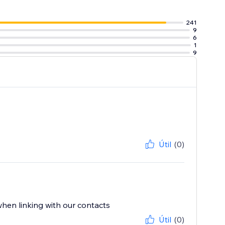
241
9
6
1
9
Útil
(0)
hen linking with our contacts
Útil
(0)