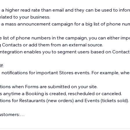
 higher read rate than email and they can be used to info
elated to your business.
d a mass announcement campaign for a big list of phone nu
the list of phone numbers in the campaign, you can either im
 Contacts or add them from an external source.
 integration enables you to segment users based on Contact
f:
 notifications for important Stores events. For example, whe
ations when Forms are submitted on your site.
ns anytime a Booking is created, rescheduled or canceled.
tions for Restaurants (new orders) and Events (tickets sold).
ustomers:
f upcoming Bookings using up to 2 SMS reminders, sent at y