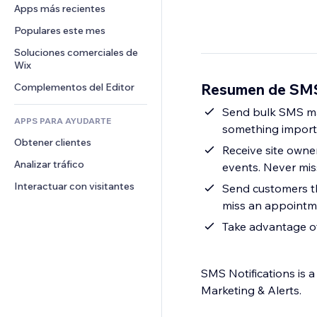
Conversión
Almacenamiento de mercancía
Apps más recientes
PDF
Efectos de imágenes
Chat
Triangulación de envíos
Compartir archivos
Populares este mes
Botones y menús
Comentarios
Precios y suscripciones
Noticias
Banners e insignias
Soluciones comerciales de 
Teléfono
Crowdfunding
Wix
Servicios de contenido
Calculadoras
Comunidad
Alimentos y bebidas
Resumen de SMS
Complementos del Editor
Efectos de texto
Buscar
Reseñas y testimonios
Clima
Send bulk SMS ma
CRM
APPS PARA AYUDARTE
something import
Gráficos y tablas
Obtener clientes
Receive site owne
Analizar tráfico
events. Never mis
Interactuar con visitantes
Send customers t
miss an appointm
Take advantage of
SMS Notifications is 
Marketing & Alerts.