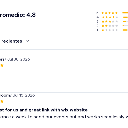
MS notifications
 that submit a form on your site
5
promedio: 4.8
4
3
2
1
 recientes
ors
/ Jul 30, 2026
lroom
/ Jul 15, 2026
t for us and great link with wix website
 once a week to send our events out and works seamlessly w