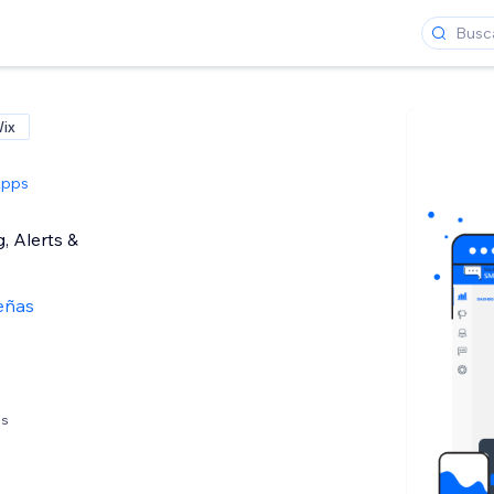
Wix
Apps
 Alerts &
eñas
es