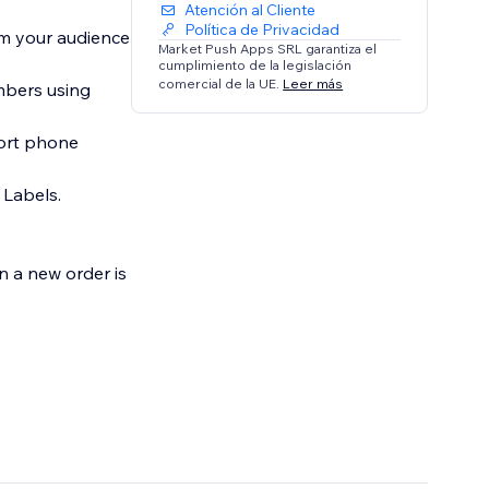
Atención al Cliente
Política de Privacidad
rm your audience
Market Push Apps SRL garantiza el
cumplimiento de la legislación
comercial de la UE.
Leer más
mbers using
port phone
 Labels.
n a new order is
our desired