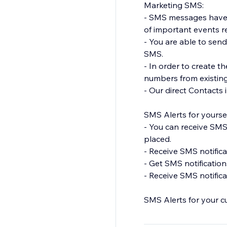
Marketing SMS:
- SMS messages have a
of important events r
- You are able to sen
SMS.
- In order to create 
numbers from existing
- Our direct Contacts
SMS Alerts for yoursel
- You can receive SMS
placed.
- Receive SMS notific
- Get SMS notificatio
- Receive SMS notifica
SMS Alerts for your c
- Remind customers o
timeframes