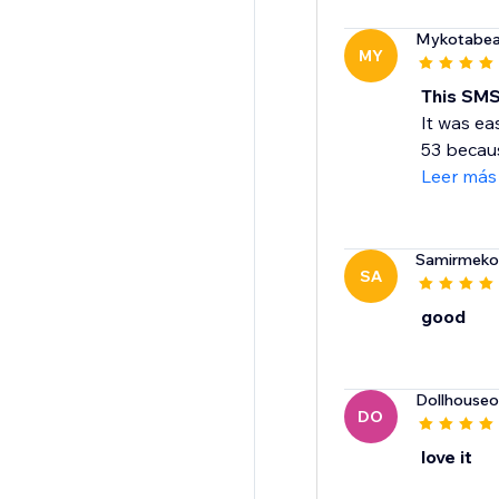
Mykotabea
MY
This SMS
It was ea
53 because
Leer más
Samirmeko
SA
good
Dollhouse
DO
love it