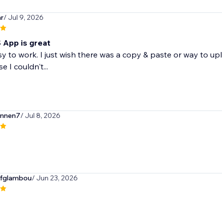
r
/ Jul 9, 2026
 App is great
sy to work. I just wish there was a copy & paste or way to u
 I couldn't...
nnen7
/ Jul 8, 2026
ofglambou
/ Jun 23, 2026