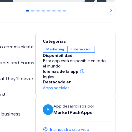
0
1
2
3
4
5
6
7
Categorías
to communicate
Marketing
Interacción
Disponibilidad:
Esta app está disponible en todo
urants and Forms
el mundo.
Idiomas de la app:
Inglés
t they'll never
Destacado en
Apps sociales
rs!
App desarrollada por
M
MarketPushApps
 business:
Ir a nuestro sitio web