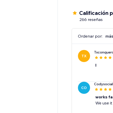
- Restaurant orders S
- Send SMS to visitors
Calificación 
266 reseñas
Ordenar por:
más
Txconquer
TX
l
Codysocia
CO
works fas
We use it