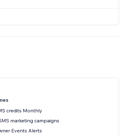
mes
MS credits Monthly
SMS marketing campaigns
wner Events Alerts