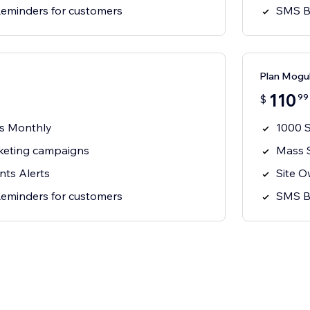
eminders for customers
SMS B
Plan Mogu
110
99
$
ts Monthly
1000 
eting campaigns
Mass 
nts Alerts
Site O
eminders for customers
SMS B