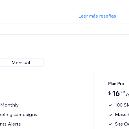
Leer más reseñas
Mensual
Plan Pro
16
99
$
/
 Monthly
100 S
eting campaigns
Mass 
nts Alerts
Site O