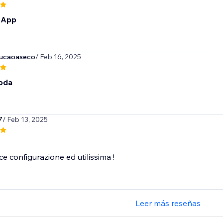
 App
ucaoaseco
/ Feb 16, 2025
oda
7
/ Feb 13, 2025
ce configurazione ed utilissima !
Leer más reseñas