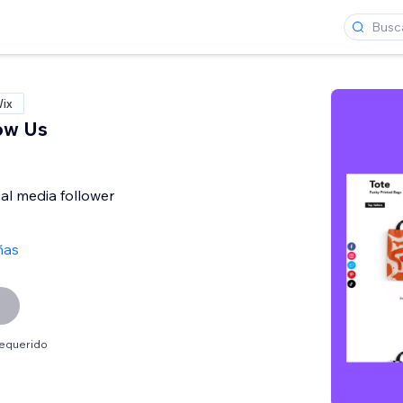
Wix
low Us
al media follower
ñas
requerido