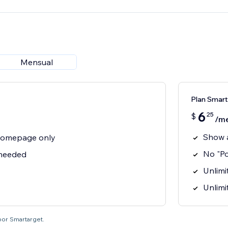
Mensual
Plan Smart
6
25
$
/m
Show 
homepage only
No "P
 needed
Unlimit
Unlimi
por Smartarget.