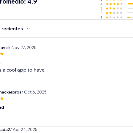
promedio: 4.9
4
3
2
1
 recientes
ravel
/ Nov 27, 2025
p
 is a cool app to have.
ackerpros
/ Oct 6, 2025
od
nada2
/ Apr 24, 2025