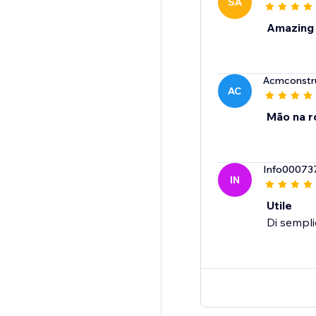
SA
Amazing
Acmconstr
AC
Mão na r
Info00073
IN
Utile
Di sempli