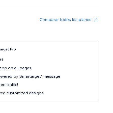
Comparar todos los planes
arget Pro
es
app on all pages
owered by Smartarget" message
ed traffic!
ted customized designs