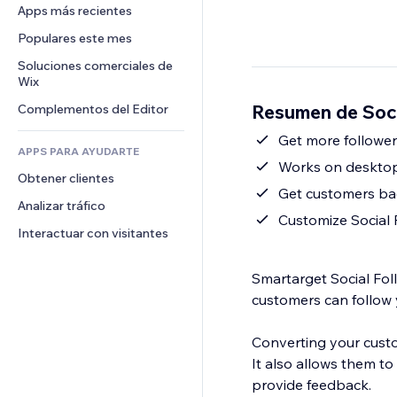
Conversión
Almacenamiento de mercancía
Apps más recientes
PDF
Efectos de imágenes
Chat
Triangulación de envíos
Compartir archivos
Populares este mes
Botones y menús
Comentarios
Precios y suscripciones
Noticias
Banners e insignias
Soluciones comerciales de 
Teléfono
Crowdfunding
Wix
Servicios de contenido
Calculadoras
Comunidad
Alimentos y bebidas
Resumen de Soci
Complementos del Editor
Efectos de texto
Buscar
Reseñas y testimonios
Clima
Get more follower
CRM
APPS PARA AYUDARTE
Gráficos y tablas
Works on deskto
Obtener clientes
Get customers bac
Analizar tráfico
Customize Social F
Interactuar con visitantes
Smartarget Social Foll
customers can follow y
Converting your custo
It also allows them t
provide feedback.