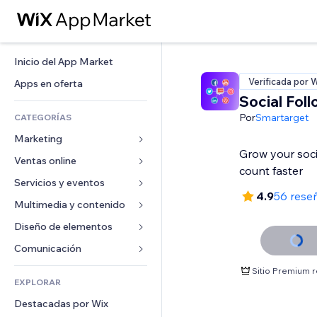
Inicio del App Market
Verificada por 
Apps en oferta
Social Fol
Por
Smartarget
CATEGORÍAS
Marketing
Grow your soci
Ventas online
Anuncios
count faster
Móvil
Servicios y eventos
Apps para tiendas
4.9
56 rese
Analíticas
Envíos y entregas
Multimedia y contenido
Hoteles
Redes sociales
Botones de venta
Eventos
Diseño de elementos
Galerías
SEO
Cursos online
Restaurantes
Música
Mapas y navegación
Comunicación 
Interacción
Impresión bajo demanda
Inmobiliarias
Pódcast
Privacidad y seguridad
Formularios
Sitio Premium 
Anuncios del sitio
Contabilidad
EXPLORAR
Reservas
Fotografía
Reloj
Blog
Email
Cupones y fidelización
Destacadas por Wix
Video
Plantillas para páginas
Encuestas