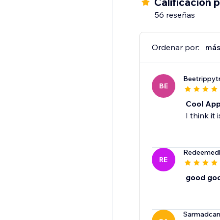
Calificación 
56 reseñas
Ordenar por:
más
Beetrippyt
BE
Cool Ap
I think it
Redeemedh
RE
good go
Sarmadca