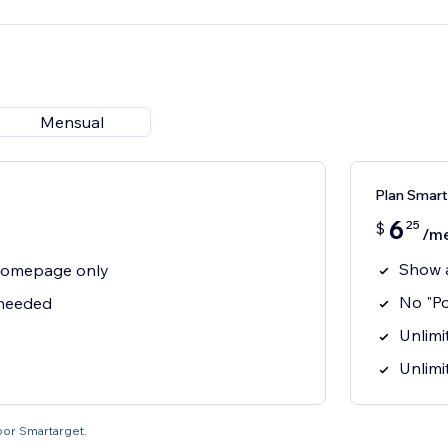
Mensual
Plan Smart
6
25
$
/m
Show 
homepage only
No "P
 needed
Unlimit
Unlimi
por Smartarget.