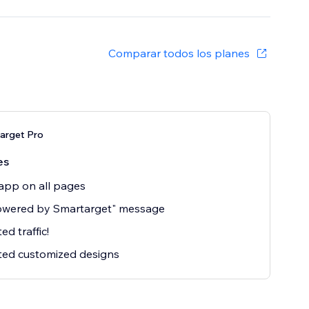
Comparar todos los planes
arget Pro
es
app on all pages
owered by Smartarget" message
ed traffic!
ted customized designs