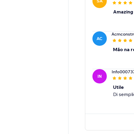
SA
Amazing
Acmconstr
AC
Mão na r
Info00073
IN
Utile
Di sempli