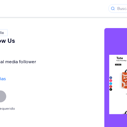
Wix
low Us
al media follower
ñas
requerido