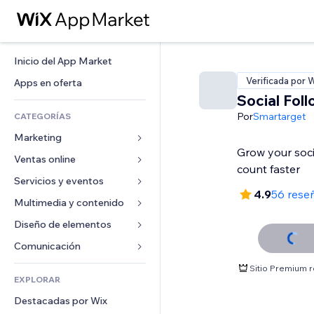
Inicio del App Market
Verificada por 
Apps en oferta
Social Fol
Por
Smartarget
CATEGORÍAS
Marketing
Grow your soci
Ventas online
Anuncios
count faster
Móvil
Servicios y eventos
Apps para tiendas
4.9
56 rese
Analíticas
Envíos y entregas
Multimedia y contenido
Hoteles
Redes sociales
Botones de venta
Eventos
Diseño de elementos
Galerías
SEO
Cursos online
Restaurantes
Música
Mapas y navegación
Comunicación 
Interacción
Impresión bajo demanda
Inmobiliarias
Pódcast
Privacidad y seguridad
Formularios
Sitio Premium 
Anuncios del sitio
Contabilidad
EXPLORAR
Reservas
Fotografía
Reloj
Blog
Email
Cupones y fidelización
Destacadas por Wix
Video
Plantillas para páginas
Encuestas