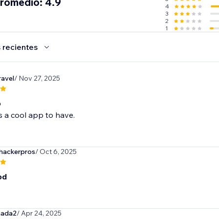
promedio: 4.9
4
3
2
1
 recientes
ravel
/ Nov 27, 2025
p
 is a cool app to have.
ackerpros
/ Oct 6, 2025
od
nada2
/ Apr 24, 2025