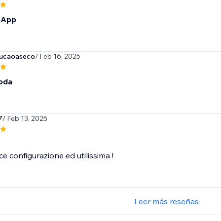
 App
ucaoaseco
/ Feb 16, 2025
oda
7
/ Feb 13, 2025
ce configurazione ed utilissima !
Leer más reseñas