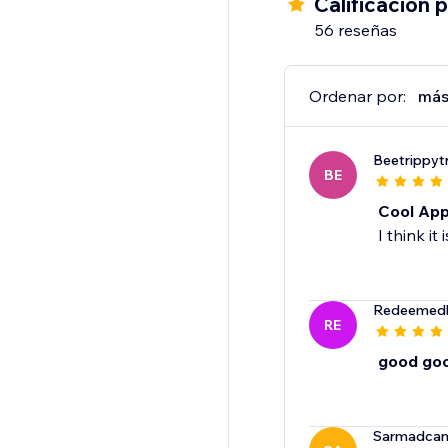
Calificación 
56 reseñas
Ordenar por:
más
Beetrippyt
BE
Cool Ap
I think it
Redeemedh
RE
good go
Sarmadca