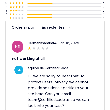
5
1
4
0
3
0
2
1
1
1
Ordenar por:
más recientes
Hermannsamimi4
/ Feb 18, 2026
HE
not working at all
equipo de Certified Code
CE
Hi, we are sorry to hear that. To
protect users' privacy, we cannot
provide solutions specific to your
site here. Can you email
team@certifiedcode.us so we can
look into your case?