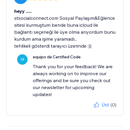
heyy .....
stsocialconnect.com Sosyal Paylaşım&Eğlence
sitesi kurmuştum bende buna icloud ile
bağlantı seçeneği ile üye olma arıyordum bunu
kurdum ama işime yaramadı...
tehlikeli gösterdi tarayıcı üzerinde :))
equipo de Certified Code
CE
Thank you for your feedback! We are
always working on to improve our
offerings and be sure you check out
our newsletter for upcoming
updates!
Útil
(0)