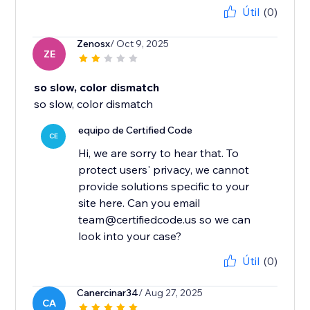
Útil
(0)
Zenosx
/ Oct 9, 2025
ZE
so slow, color dismatch
so slow, color dismatch
equipo de Certified Code
CE
Hi, we are sorry to hear that. To
protect users' privacy, we cannot
provide solutions specific to your
site here. Can you email
team@certifiedcode.us so we can
look into your case?
Útil
(0)
Canercinar34
/ Aug 27, 2025
CA