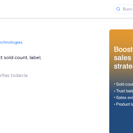
echnologies
 sold count, label,
eñas todavía