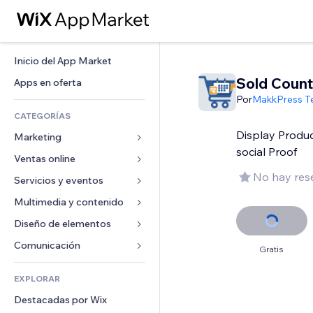
Inicio del App Market
Sold Count
Apps en oferta
Por
MakkPress T
CATEGORÍAS
Display Product
Marketing
social Proof
Ventas online
Anuncios
No hay res
Móvil
Servicios y eventos
Apps para tiendas
Analíticas
Envíos y entregas
Multimedia y contenido
Hoteles
Redes sociales
Botones de venta
Eventos
Diseño de elementos
Galerías
SEO
Cursos online
Restaurantes
Música
Mapas y navegación
Comunicación 
Gratis
Interacción
Impresión bajo demanda
Inmobiliarias
Pódcast
Privacidad y seguridad
Formularios
Anuncios del sitio
Contabilidad
EXPLORAR
Reservas
Fotografía
Reloj
Blog
Email
Cupones y fidelización
Destacadas por Wix
Video
Plantillas para páginas
Encuestas