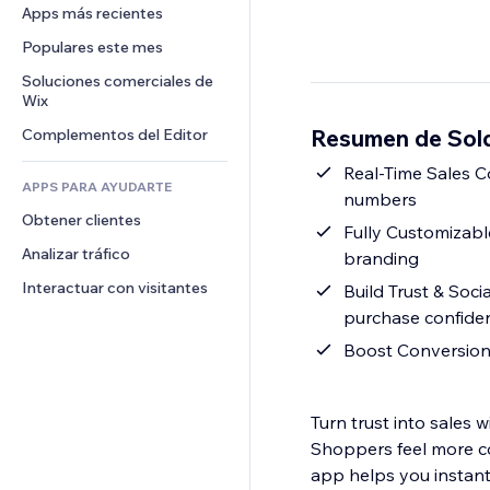
Conversión
Almacenamiento de mercancía
Apps más recientes
PDF
Efectos de imágenes
Chat
Triangulación de envíos
Compartir archivos
Populares este mes
Botones y menús
Comentarios
Precios y suscripciones
Noticias
Banners e insignias
Soluciones comerciales de 
Teléfono
Crowdfunding
Wix
Servicios de contenido
Calculadoras
Comunidad
Alimentos y bebidas
Resumen de Sol
Complementos del Editor
Efectos de texto
Buscar
Reseñas y testimonios
Clima
Real-Time Sales C
CRM
APPS PARA AYUDARTE
numbers
Gráficos y tablas
Obtener clientes
Fully Customizabl
Analizar tráfico
branding
Interactuar con visitantes
Build Trust & Soc
purchase confide
Boost Conversions
Turn trust into sales w
Shoppers feel more c
app helps you instant