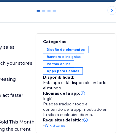
0
1
2
3
Categorías
y sales
Diseño de elementos
Banners e insignias
ch your store’s
Ventas online
Apps para tiendas
Disponibilidad:
creasing
Esta app está disponible en todo
el mundo.
Idiomas de la app:
act faster
Inglés
Puedes traducir todo el
contenido de la app mostrado en
tu sitio a cualquier idioma.
Requisitos del sitio:
Sold This Month
-
Wix Stores
ng the current