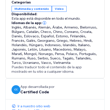
Categorías
Multimedia y contenido
Video
Disponibilidad:
Esta app está disponible en todo el mundo.
Idiomas de la app:
Inglés
,
Albanés
,
Alemán
,
Árabe
,
Armenio
,
Bielorruso
,
Búlgaro
,
Catalán
,
Checo
,
Chino
,
Coreano
,
Croata
,
Danés
,
Eslovaco
,
Español
,
Estonio
,
Finlandés
,
Francés
,
Galés
,
Georgiano
,
Griego
,
Hebreo
,
Hindi
,
Holandés
,
Húngaro
,
Indonesio
,
Islandés
,
Italiano
,
Japonés
,
Letón
,
Lituano
,
Macedonio
,
Malayo
,
Maratí
,
Mongol
,
Noruego
,
Persa
,
Polaco
,
Portugués
,
Rumano
,
Ruso
,
Serbio
,
Sueco
,
Tagalo
,
Tailandés
,
Turco
,
Ucraniano
,
Vasco
,
Vietnamita
Puedes traducir todo el contenido de la app
mostrado en tu sitio a cualquier idioma.
App desarrollada por
CC
Certified Code
Ir a nuestro sitio web