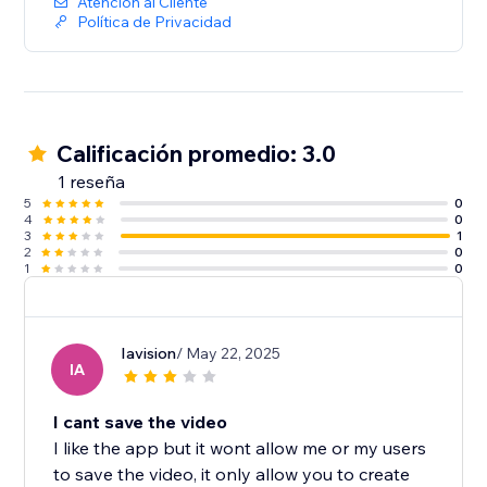
Atención al Cliente
Política de Privacidad
Calificación promedio: 3.0
1 reseña
5
0
4
0
3
1
2
0
1
0
Iavision
/ May 22, 2025
IA
I cant save the video
I like the app but it wont allow me or my users
to save the video, it only allow you to create