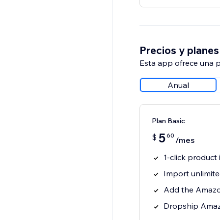
Precios y planes
Esta app ofrece una p
Anual
Plan Basic
5
60
$
/mes
1-click produc
Import unlimit
Add the Amazo
Dropship Amaz