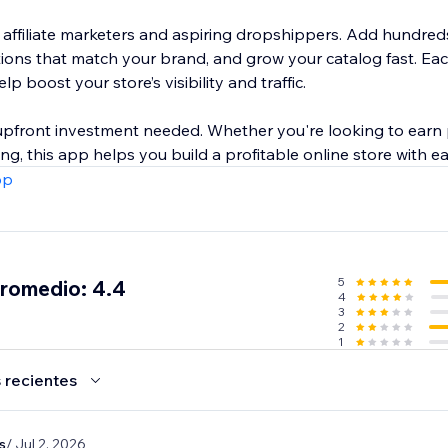
r affiliate marketers and aspiring dropshippers. Add hundred
ctions that match your brand, and grow your catalog fast. E
p boost your store’s visibility and traffic.
r upfront investment needed. Whether you're looking to earn
g, this app helps you build a profitable online store with ea
pp
5
promedio: 4.4
4
3
2
1
 recientes
s
/ Jul 2, 2026