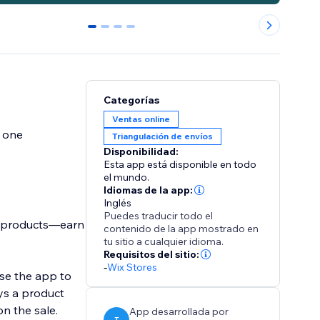
0
1
2
3
Categorías
Ventas online
y one
Triangulación de envíos
Disponibilidad:
Esta app está disponible en todo
el mundo.
Idiomas de la app:
Inglés
Puedes traducir todo el
n products—earn
contenido de la app mostrado en
tu sitio a cualquier idioma.
Requisitos del sitio:
-
Wix Stores
use the app to
ys a product
n the sale.
App desarrollada por
T