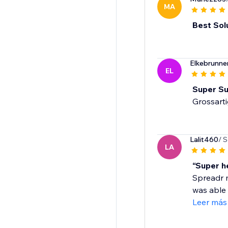
MA
Best Sol
Elkebrunn
EL
Super Su
Grossart
Lalit460
/ 
LA
“Super h
Spreadr m
was able 
Leer más