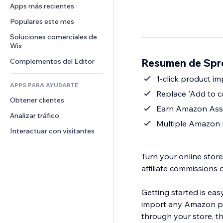
Conversión
Almacenamiento de mercancía
Apps más recientes
PDF
Efectos de imágenes
Chat
Triangulación de envíos
Compartir archivos
Populares este mes
Botones y menús
Comentarios
Precios y suscripciones
Noticias
Banners e insignias
Soluciones comerciales de 
Teléfono
Crowdfunding
Wix
Servicios de contenido
Calculadoras
Comunidad
Alimentos y bebidas
Resumen de Spr
Complementos del Editor
Efectos de texto
Buscar
Reseñas y testimonios
Clima
1-click product i
CRM
APPS PARA AYUDARTE
Gráficos y tablas
Replace 'Add to c
Obtener clientes
Earn Amazon Asso
Analizar tráfico
Multiple Amazon 
Interactuar con visitantes
Turn your online sto
affiliate commissions 
Getting started is eas
import any Amazon pro
through your store, t