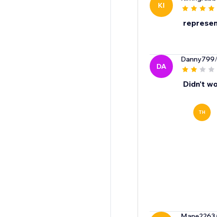
KI
represent
Danny799
DA
Didn't wo
TH
Mane2263