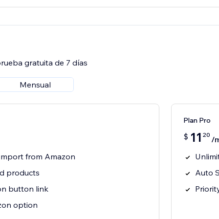
rueba gratuita de 7 días
Mensual
Plan Pro
11
20
$
/
t import from Amazon
Unlimi
ed products
Auto S
n button link
Priori
on option