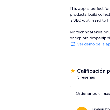
This app is perfect fo
products, build colle
is SEO-optimized to hel
No technical skills o
or explore dropshippin
Ver demo de la a
Calificación 
5 reseñas
Ordenar por:
más
Kimhgrubb