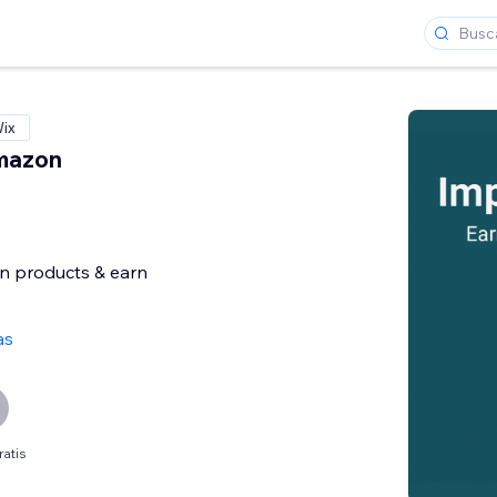
Wix
mazon
 products & earn
e
as
ratis