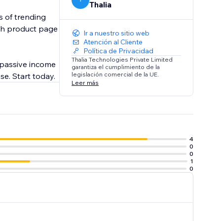
Thalia
s of trending
ach product page
Ir a nuestro sitio web
Atención al Cliente
Política de Privacidad
Thalia Technologies Private Limited
 passive income
garantiza el cumplimiento de la
legislación comercial de la UE.
se. Start today.
Leer más
4
0
0
1
0