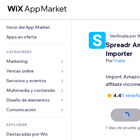
Inicio del App Market
Verificada por 
Apps en oferta
Spreadr A
CATEGORÍAS
Importer
Por
Thalia
Marketing
Ventas online
Anuncios
Import Amazon
Móvil
Servicios y eventos
Apps para tiendas
affiliate incom
Analíticas
Envíos y entregas
Multimedia y contenido
Hoteles
4.4
5 reseñ
Redes sociales
Botones de venta
Eventos
Diseño de elementos
Galerías
SEO
Cursos online
Restaurantes
Música
Mapas y navegación
Comunicación 
Interacción
Impresión bajo demanda
Inmobiliarias
Pódcast
Privacidad y seguridad
Formularios
Anuncios del sitio
Contabilidad
EXPLORAR
Reservas
Fotografía
Reloj
Blog
7 días de prueba g
Email
Cupones y fidelización
Destacadas por Wix
Video
Plantillas para páginas
Encuestas