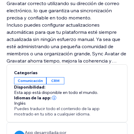
Gravatar correcto utilizando su dirección de correo
electrónico, lo que garantiza una sincronización
precisa y confiable en todo momento.
Incluso puedes configurar actualizaciones
automáticas para que tu plataforma esté siempre
actualizada sin ningún esfuerzo manual. Ya sea que
esté administrando una pequeña comunidad de
miembros o una organización grande, Sync Avatar de
Gravatar ahorra tiempo, mejora la coherencia y
mejora el aspecto general de su directorio de
Categorías
usuarios.
Comunicación
CRM
Perfecto para comunidades, directorios, membresías
Disponibilidad:
pagas, cursos en línea y cualquier sitio donde la
Esta app está disponible en todo el mundo.
identidad de los miembros sea importante.
Idiomas de la app:
Inglés
Puedes traducir todo el contenido de la app
mostrado en tu sitio a cualquier idioma.
App desarrollada por