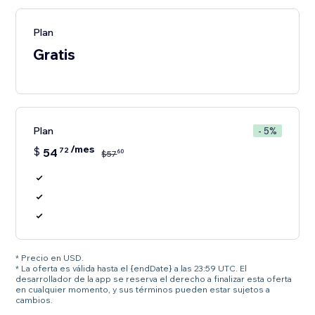
Plan
Gratis
Plan
- 5%
/mes
$
54
72
60
$
57
* Precio en USD.
* La oferta es válida hasta el {endDate} a las 23:59 UTC. El
desarrollador de la app se reserva el derecho a finalizar esta oferta
en cualquier momento, y sus términos pueden estar sujetos a
cambios.