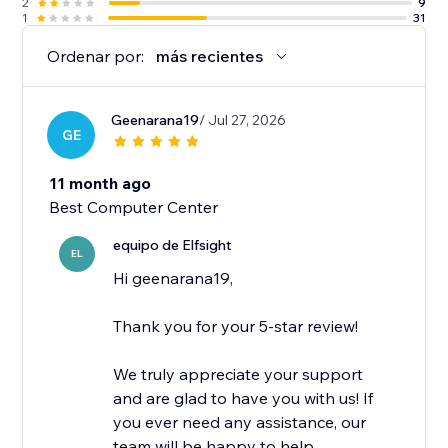
2
9
1
31
Ordenar por:
más recientes
Geenarana19
/ Jul 27, 2026
GE
11 month ago
Best Computer Center
equipo de Elfsight
EL
Hi geenarana19,
Thank you for your 5-star review!
We truly appreciate your support
and are glad to have you with us! If
you ever need any assistance, our
team will be happy to help...