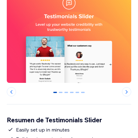
0
1
2
3
4
5
Resumen de Testimonials Slider
Easily set up in minutes