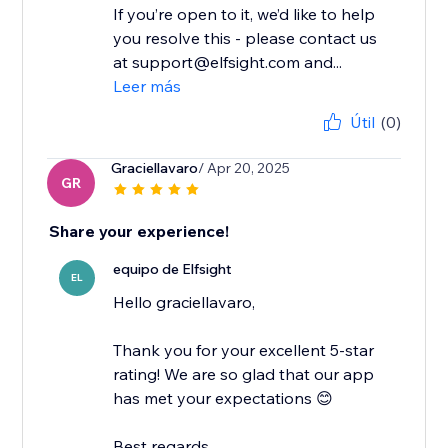
If you’re open to it, we’d like to help
you resolve this - please contact us
at support@elfsight.com and...
Leer más
Útil
(0)
Graciellavaro
/ Apr 20, 2025
GR
Share your experience!
equipo de Elfsight
EL
Hello graciellavaro,
Thank you for your excellent 5-star
rating! We are so glad that our app
has met your expectations 😊
Best regards,