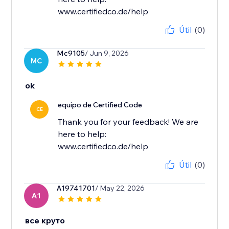
www.certifiedco.de/help
Útil
(0)
Mc9105
/ Jun 9, 2026
MC
ok
equipo de Certified Code
CE
Thank you for your feedback! We are
here to help:
www.certifiedco.de/help
Útil
(0)
A19741701
/ May 22, 2026
A1
все круто