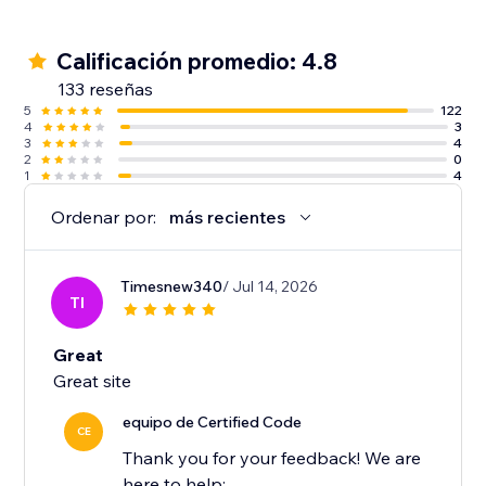
Calificación promedio: 4.8
133 reseñas
5
122
4
3
3
4
2
0
1
4
Ordenar por:
más recientes
Timesnew340
/ Jul 14, 2026
TI
Great
Great site
equipo de Certified Code
CE
Thank you for your feedback! We are
here to help: