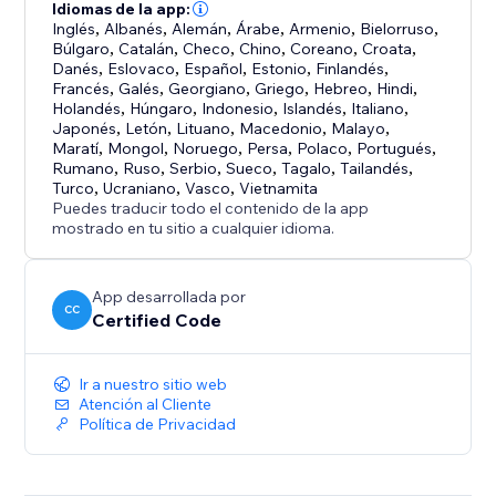
Idiomas de la app:
Inglés
,
Albanés
,
Alemán
,
Árabe
,
Armenio
,
Bielorruso
,
Búlgaro
,
Catalán
,
Checo
,
Chino
,
Coreano
,
Croata
,
Danés
,
Eslovaco
,
Español
,
Estonio
,
Finlandés
,
Francés
,
Galés
,
Georgiano
,
Griego
,
Hebreo
,
Hindi
,
Holandés
,
Húngaro
,
Indonesio
,
Islandés
,
Italiano
,
Japonés
,
Letón
,
Lituano
,
Macedonio
,
Malayo
,
Maratí
,
Mongol
,
Noruego
,
Persa
,
Polaco
,
Portugués
,
Rumano
,
Ruso
,
Serbio
,
Sueco
,
Tagalo
,
Tailandés
,
Turco
,
Ucraniano
,
Vasco
,
Vietnamita
Puedes traducir todo el contenido de la app
mostrado en tu sitio a cualquier idioma.
App desarrollada por
CC
Certified Code
Ir a nuestro sitio web
Atención al Cliente
Política de Privacidad