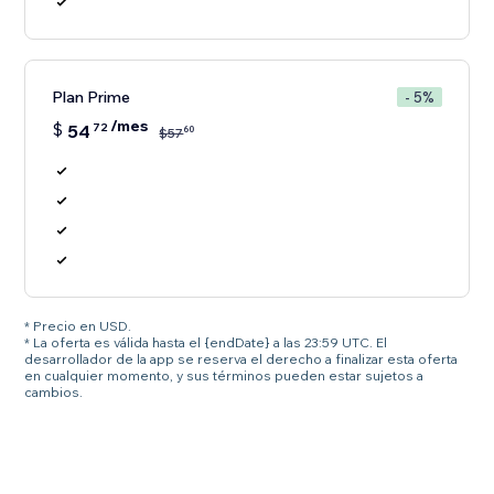
Plan Prime
- 5%
/mes
$
54
72
60
$
57
* Precio en USD.
* La oferta es válida hasta el {endDate} a las 23:59 UTC. El
desarrollador de la app se reserva el derecho a finalizar esta oferta
en cualquier momento, y sus términos pueden estar sujetos a
cambios.