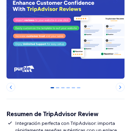
0
1
2
3
4
5
Resumen de TripAdvisor Review
Integración perfecta con TripAdvisor: importa
rápidamente reseñas auténticas con un enlace