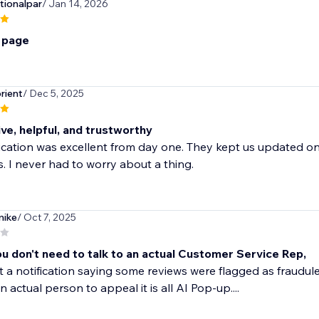
ionalpar
/ Jan 14, 2026
s page
rient
/ Dec 5, 2025
ve, helpful, and trustworthy
tion was excellent from day one. They kept us updated on i
. I never had to worry about a thing.
ike
/ Oct 7, 2025
ou don't need to talk to an actual Customer Service Rep,
t a notification saying some reviews were flagged as fraudule
 actual person to appeal it is all AI Pop-up....