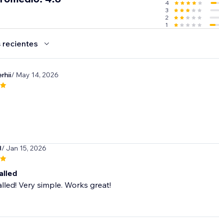
4
3
2
1
 recientes
rhii
/ May 14, 2026
3
/ Jan 15, 2026
alled
alled! Very simple. Works great!