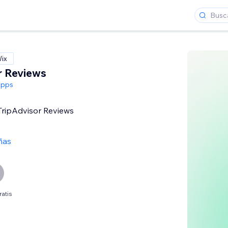
Wix
r Reviews
Apps
 TripAdvisor Reviews
ñas
ratis