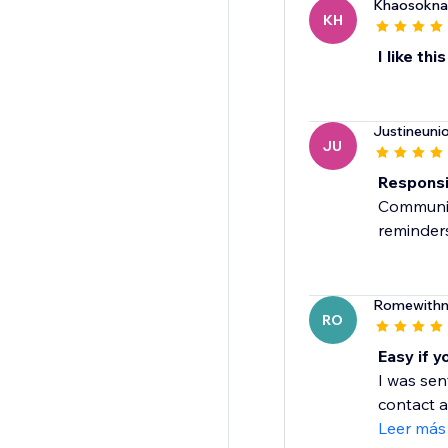
Khaosoknat
KH
I like thi
Justineunio
JU
Responsi
Communica
reminders
Romewithm
RO
Easy if y
I was sen
contact an
Leer más