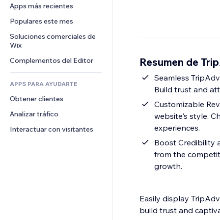
Conversión
Almacenamiento de mercancía
Apps más recientes
PDF
Efectos de imágenes
Chat
Triangulación de envíos
Compartir archivos
Populares este mes
Botones y menús
Comentarios
Precios y suscripciones
Noticias
Banners e insignias
Soluciones comerciales de 
Teléfono
Crowdfunding
Wix
Servicios de contenido
Calculadoras
Comunidad
Alimentos y bebidas
Resumen de Trip
Complementos del Editor
Efectos de texto
Buscar
Reseñas y testimonios
Clima
Seamless TripAdvi
CRM
APPS PARA AYUDARTE
Build trust and att
Gráficos y tablas
Obtener clientes
Customizable Revi
Analizar tráfico
website's style. C
experiences.
Interactuar con visitantes
Boost Credibility 
from the competit
growth.
Easily display TripAd
build trust and captiv