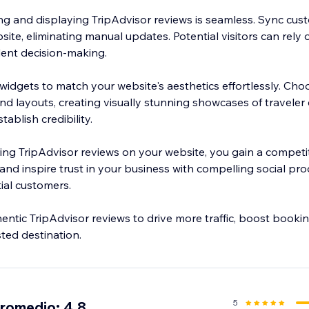
ng and displaying TripAdvisor reviews is seamless. Sync cus
site, eliminating manual updates. Potential visitors can rely
dent decision-making.
widgets to match your website's aesthetics effortlessly. Cho
nd layouts, creating visually stunning showcases of traveler
ablish credibility.
ing TripAdvisor reviews on your website, you gain a competi
nd inspire trust in your business with compelling social pro
ial customers.
ntic TripAdvisor reviews to drive more traffic, boost booking
sted destination.
5
promedio: 4.8