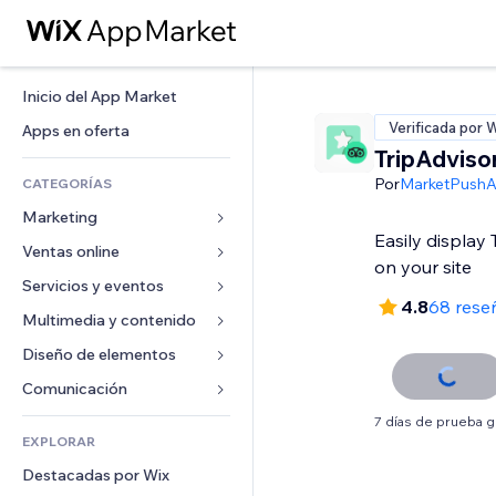
Inicio del App Market
Verificada por 
Apps en oferta
TripAdviso
Por
MarketPush
CATEGORÍAS
Marketing
Easily display
Ventas online
Anuncios
on your site
Móvil
Servicios y eventos
Apps para tiendas
4.8
68 rese
Analíticas
Envíos y entregas
Multimedia y contenido
Hoteles
Redes sociales
Botones de venta
Eventos
Diseño de elementos
Galerías
SEO
Cursos online
Restaurantes
Música
Mapas y navegación
Comunicación 
Interacción
Impresión bajo demanda
Inmobiliarias
Pódcast
Privacidad y seguridad
Formularios
7 días de prueba g
Anuncios del sitio
Contabilidad
EXPLORAR
Reservas
Fotografía
Reloj
Blog
Email
Cupones y fidelización
Destacadas por Wix
Video
Plantillas para páginas
Encuestas