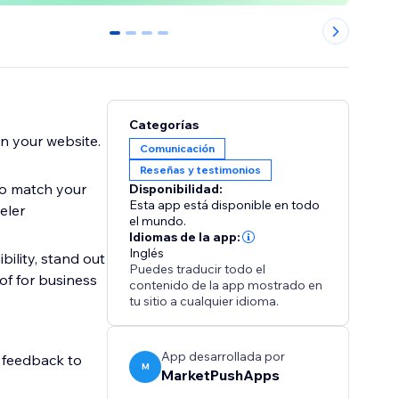
0
1
2
3
Categorías
n your website.
Comunicación
Reseñas y testimonios
to match your
Disponibilidad:
Esta app está disponible en todo
eler
el mundo.
Idiomas de la app:
Inglés
ility, stand out
Puedes traducir todo el
of for business
contenido de la app mostrado en
tu sitio a cualquier idioma.
App desarrollada por
r feedback to
M
MarketPushApps