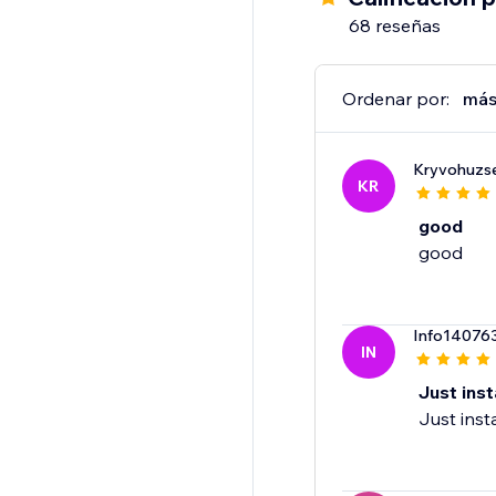
68 reseñas
Ordenar por:
más
Kryvohuzse
KR
good
good
Info14076
IN
Just inst
Just inst