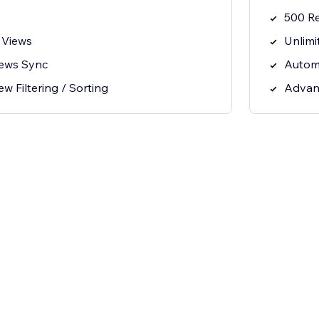
500 R
 Views
Unlimi
iews Sync
Autom
 Filtering / Sorting
Advanc