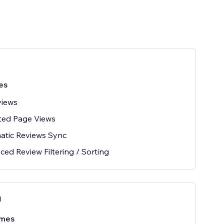
es
views
ted Page Views
atic Reviews Sync
ed Review Filtering / Sorting
l
mes