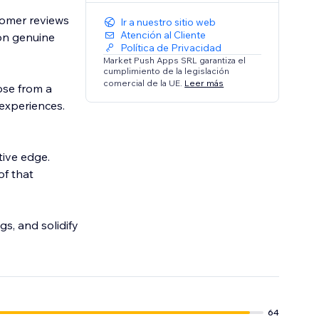
tomer reviews
Ir a nuestro sitio web
Atención al Cliente
 on genuine
Política de Privacidad
Market Push Apps SRL garantiza el
cumplimiento de la legislación
comercial de la UE.
Leer más
ose from a
 experiences.
tive edge.
of that
s, and solidify
64