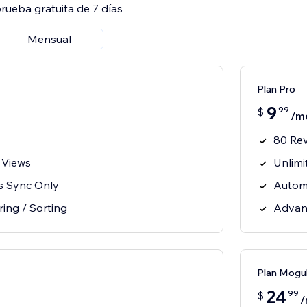
rueba gratuita de 7 días
Mensual
Plan Pro
9
99
$
/m
80 Re
 Views
Unlimi
s Sync Only
Autom
ring / Sorting
Advanc
Plan Mogu
24
99
$
/