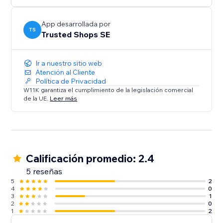
App desarrollada por
TS
Trusted Shops SE
Ir a nuestro sitio web
Atención al Cliente
Política de Privacidad
W11K garantiza el cumplimiento de la legislación comercial
de la UE.
Leer más
Calificación promedio: 2.4
5 reseñas
5
2
4
0
3
1
2
0
1
2