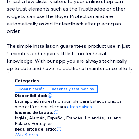
In just a few clicks, visitors to your online shop can
see trust elements such as the Trustbadge or other
widgets, can use the Buyer Protection and are
automatically asked for feedback after placing an
order.
The simple installation guarantees product use in just
5 minutes and requires little to no technical
knowledge. With our app you are always technically
up to date and have no additional maintenance effort.
Categorías
Comunicación
Reseñas y testimonios
Disponibilidad:
Esta app aún no está disponible para Estados Unidos,
pero está disponible para
otros países.
Idiomas de la app:
Inglés
,
Alemán
,
Español
,
Francés
,
Holandés
,
Italiano
,
Polaco
,
Portugués
Requisitos del sitio:
-
Wix Stores