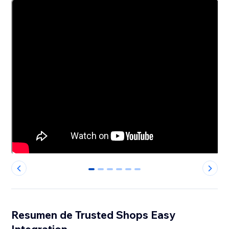
0
1
2
3
4
5
Resumen de Trusted Shops Easy