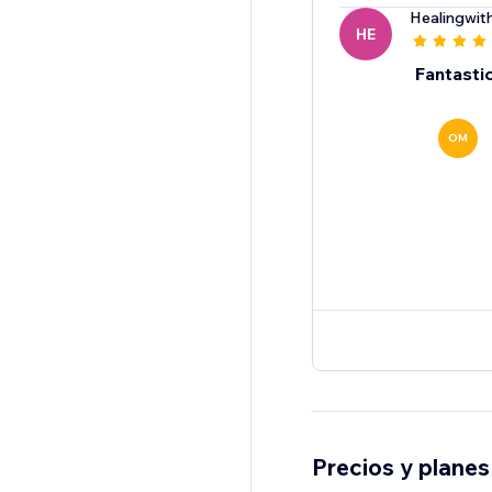
Healingwit
HE
Fantasti
OM
Precios y planes