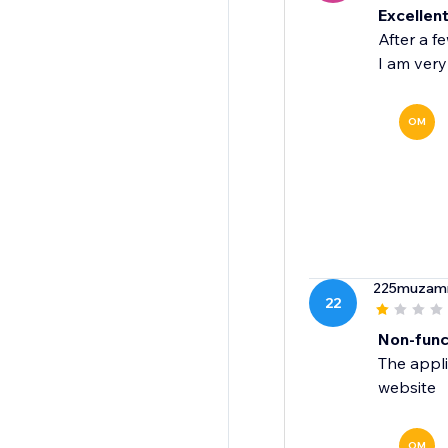
Excellen
After a f
I am very 
OM
225muzam
22
Non-func
The appli
website
OM