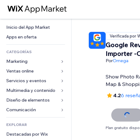
Inicio del App Market
Verificada por 
Apps en oferta
Google Re
CATEGORÍAS
Importer 
Por
Omega
Marketing
Ventas online
Anuncios
Show Photo Ra
Móvil
Servicios y eventos
Apps para tiendas
Map & Shoppi
Analíticas
Envíos y entregas
Multimedia y contenido
Hoteles
4.2
6 reseñ
Redes sociales
Botones de venta
Eventos
Diseño de elementos
Galerías
SEO
Cursos online
Restaurantes
Música
Mapas y navegación
Comunicación 
Interacción
Impresión bajo demanda
Inmobiliarias
Pódcast
Privacidad y seguridad
Formularios
Anuncios del sitio
Contabilidad
EXPLORAR
Reservas
Fotografía
Reloj
Blog
Plan gratuito dispo
Email
Cupones y fidelización
Destacadas por Wix
Video
Plantillas para páginas
Encuestas