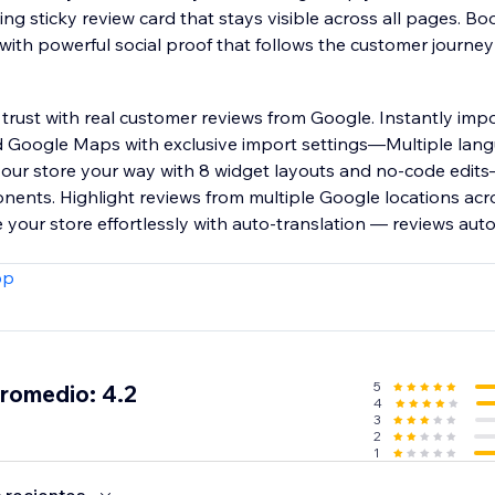
ting sticky review card that stays visible across all pages. B
th powerful social proof that follows the customer journey
trust with real customer reviews from Google. Instantly imp
Google Maps with exclusive import settings—Multiple lang
your store your way with 8 widget layouts and no-code edits—
nts. Highlight reviews from multiple Google locations acro
 your store effortlessly with auto-translation — reviews aut
pp
5
promedio: 4.2
4
3
2
1