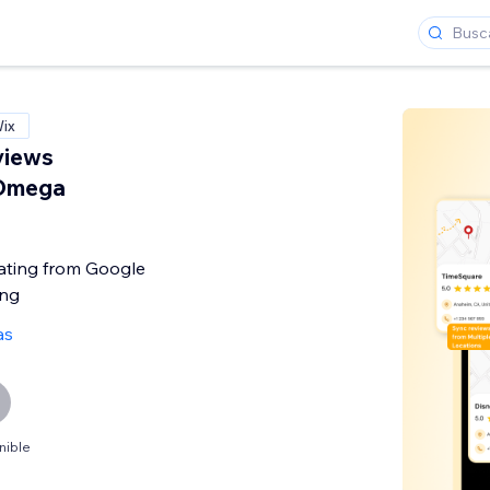
Wix
views
-Omega
ting from Google
ng
as
nible