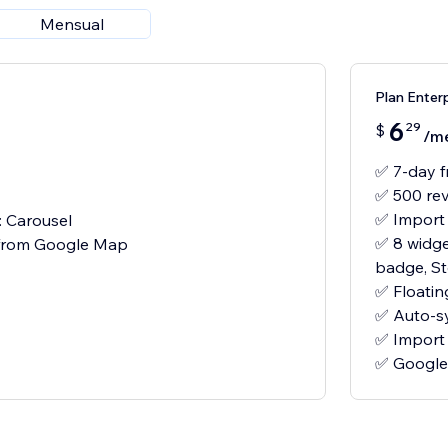
Mensual
Plan Enter
6
29
$
/m
✅ 7-day fr
✅ 500 re
✅ Import
: Carousel
✅ 8 widget
 from Google Map
badge, St
✅ Floatin
✅ Auto-s
✅ Import 
✅ Google 