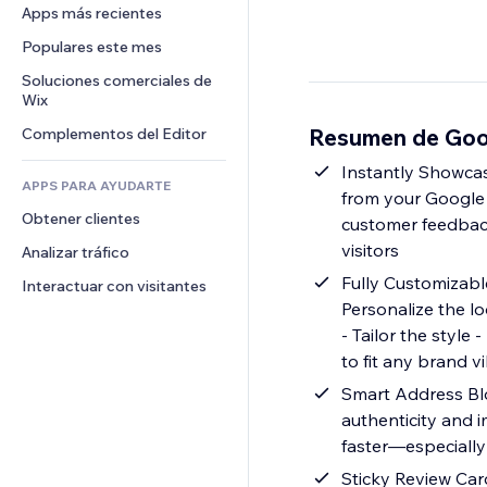
Conversión
Almacenamiento de mercancía
Apps más recientes
PDF
Efectos de imágenes
Chat
Triangulación de envíos
Compartir archivos
Populares este mes
Botones y menús
Comentarios
Precios y suscripciones
Noticias
Banners e insignias
Soluciones comerciales de 
Teléfono
Crowdfunding
Wix
Servicios de contenido
Calculadoras
Comunidad
Alimentos y bebidas
Resumen de Goo
Complementos del Editor
Efectos de texto
Buscar
Reseñas y testimonios
Clima
Instantly Showca
CRM
APPS PARA AYUDARTE
from your Google
Gráficos y tablas
Obtener clientes
customer feedback 
visitors
Analizar tráfico
Fully Customizabl
Interactuar con visitantes
Personalize the lo
- Tailor the styl
to fit any brand v
Smart Address Blo
authenticity and i
faster—especially 
Sticky Review Car