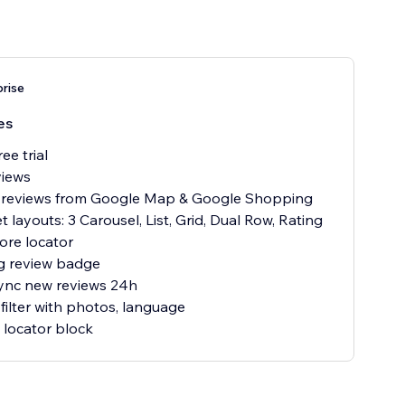
prise
es
ee trial
views
 reviews from Google Map & Google Shopping
 layouts: 3 Carousel, List, Grid, Dual Row, Rating
ore locator
g review badge
ync new reviews 24h
filter with photos, language
locator block