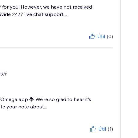
y for you. However, we have not received
de 24/7 live chat support....
Útil
(0)
ter.
Omega app 🌟 We’re so glad to hear it’s
e your note about...
Útil
(1)