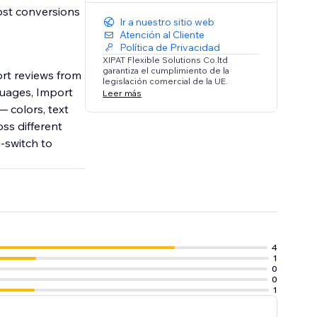
oost conversions
Ir a nuestro sitio web
Atención al Cliente
Política de Privacidad
XIPAT Flexible Solutions Co.ltd
garantiza el cumplimiento de la
ort reviews from
legislación comercial de la UE.
uages, Import
Leer más
 colors, text
ss different
o-switch to
4
1
0
0
1