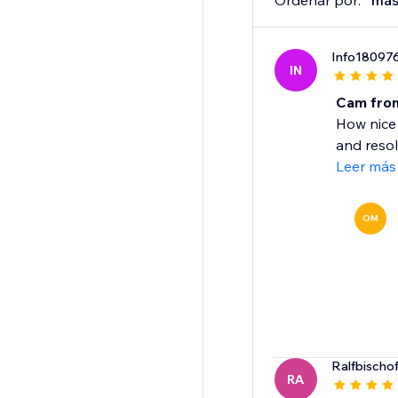
Ordenar por:
más
Info18097
IN
Cam fro
How nice
and resol
Leer más
OM
Ralfbischo
RA