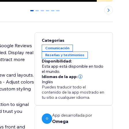
0
1
2
3
4
5
Categorías
Google Reviews
Comunicación
d. Display real
Reseñas y testimonios
attract more
Disponibilidad:
Esta app está disponible en todo
el mundo.
w card layouts.
Idiomas de la app:
s - Adjust colors
Inglés
Puedes traducir todo el
custom styling
contenido de la app mostrado en
tu sitio a cualquier idioma.
tion to signal
d trust you
App desarrollada por
O
Omega
ws front and