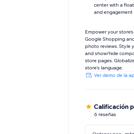
center with a floa
and engagement wi
Empower your store’s 
Google Shopping and 
photo reviews. Style 
and show/hide compone
store pages. Globalize
store's language.
Ver demo de la a
Calificación 
6 reseñas