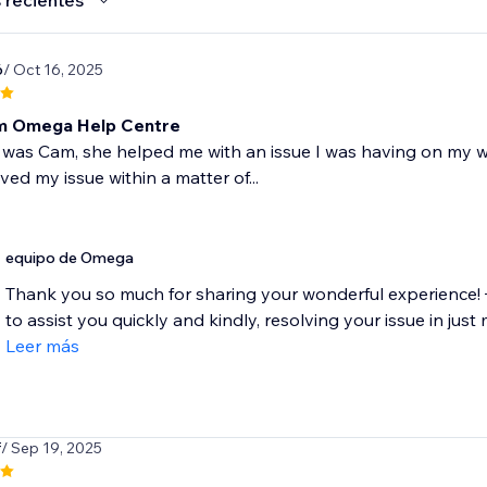
 recientes
6
/ Oct 16, 2025
m Omega Help Centre
 was Cam, she helped me with an issue I was having on my w
ved my issue within a matter of...
equipo de Omega
Thank you so much for sharing your wonderful experience! 
to assist you quickly and kindly, resolving your issue in just mi
Leer más
f
/ Sep 19, 2025