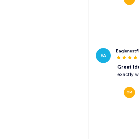
Eaglenestf
EA
Great Id
exactly w
OM