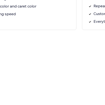
Repeat
color and caret color
Custo
ing speed
Everyt