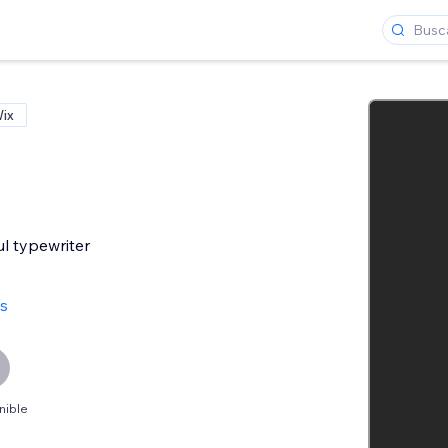
Wix
ul typewriter
s
nible