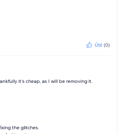
Útil
(0)
kfully it's cheap, as I will be removing it.
xing the glitches.