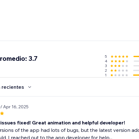
5
promedio: 3.7
4
3
2
1
 recientes
r
/ Apr 16, 2025
issues fixed! Great animation and helpful developer!
ersions of the app had lots of bugs, but the latest version a
ld. I reached out to the app developer for help...