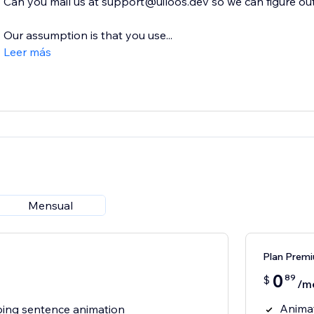
Can you mail us at support@uiloos.dev so we can figure out
Our assumption is that you use...
Leer más
Mensual
Plan Prem
0
89
$
/m
Animat
ping sentence animation