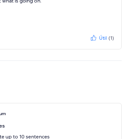
 what is going on.
Útil
(1)
ium
es
e up to 10 sentences