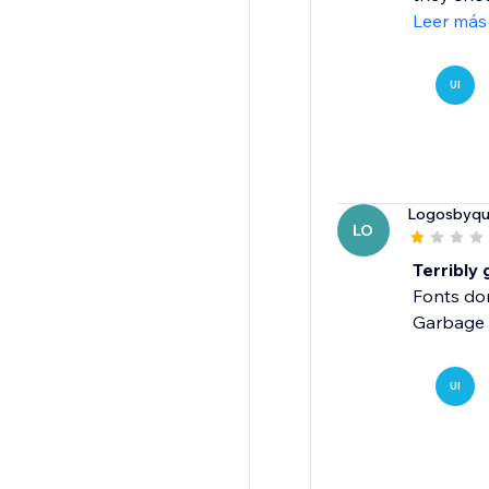
Leer más
UI
Logosbyqu
LO
Terribly 
Fonts don'
Garbage 
UI