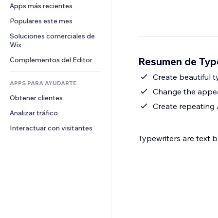
Conversión
Almacenamiento de mercancía
Apps más recientes
PDF
Efectos de imágenes
Chat
Triangulación de envíos
Compartir archivos
Populares este mes
Botones y menús
Comentarios
Precios y suscripciones
Noticias
Banners e insignias
Soluciones comerciales de 
Teléfono
Crowdfunding
Wix
Servicios de contenido
Calculadoras
Comunidad
Alimentos y bebidas
Resumen de Type
Complementos del Editor
Efectos de texto
Buscar
Reseñas y testimonios
Clima
Create beautiful 
CRM
APPS PARA AYUDARTE
Gráficos y tablas
Change the appear
Obtener clientes
Create repeating 
Analizar tráfico
Interactuar con visitantes
Typewriters are text b