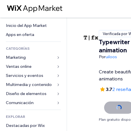
Inicio del App Market
Verificada por 
Apps en oferta
Typewriter
CATEGORÍAS
animation
Por
uiloos
Marketing
Ventas online
Anuncios
Create beautif
Móvil
Servicios y eventos
Apps para tiendas
animations
Analíticas
Envíos y entregas
Multimedia y contenido
Hoteles
3.7
2 reseña
Redes sociales
Botones de venta
Eventos
Diseño de elementos
Galerías
SEO
Cursos online
Restaurantes
Música
Mapas y navegación
Comunicación 
Interacción
Impresión bajo demanda
Inmobiliarias
Pódcast
Privacidad y seguridad
Formularios
Anuncios del sitio
Contabilidad
EXPLORAR
Reservas
Fotografía
Reloj
Blog
Plan gratuito dispo
Email
Cupones y fidelización
Destacadas por Wix
Video
Plantillas para páginas
Encuestas