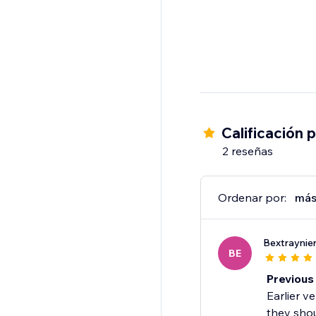
Calificación 
2 reseñas
Ordenar por:
más
Bextraynie
BE
Previous 
Earlier v
they shou