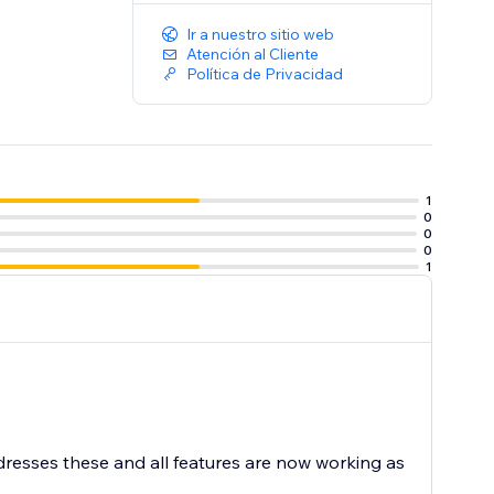
Ir a nuestro sitio web
Atención al Cliente
Política de Privacidad
1
0
0
0
1
ddresses these and all features are now working as