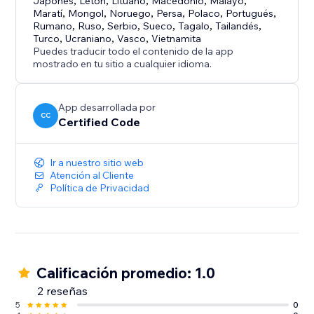
Japonés
,
Letón
,
Lituano
,
Macedonio
,
Malayo
,
Maratí
,
Mongol
,
Noruego
,
Persa
,
Polaco
,
Portugués
,
Rumano
,
Ruso
,
Serbio
,
Sueco
,
Tagalo
,
Tailandés
,
Turco
,
Ucraniano
,
Vasco
,
Vietnamita
Puedes traducir todo el contenido de la app
mostrado en tu sitio a cualquier idioma.
App desarrollada por
CC
Certified Code
Ir a nuestro sitio web
Atención al Cliente
Política de Privacidad
Calificación promedio: 1.0
2 reseñas
5
0