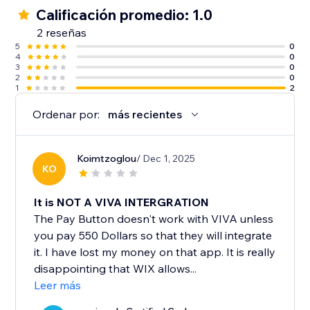
Calificación promedio: 1.0
2 reseñas
5
0
4
0
3
0
2
0
1
2
Ordenar por:
más recientes
Koimtzoglou
/ Dec 1, 2025
KO
It is NOT A VIVA INTERGRATION
The Pay Button doesn't work with VIVA unless
you pay 550 Dollars so that they will integrate
it. I have lost my money on that app. It is really
disappointing that WIX allows...
Leer más