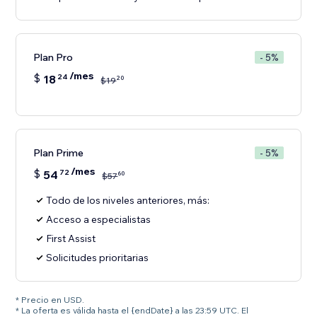
Plan Pro
- 5%
/mes
$
18
24
20
$
19
Plan Prime
- 5%
/mes
$
54
72
60
$
57
Todo de los niveles anteriores, más:
Acceso a especialistas
First Assist
Solicitudes prioritarias
* Precio en USD.
* La oferta es válida hasta el {endDate} a las 23:59 UTC. El