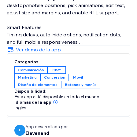
desktop/mobile positions, pick animations, edit text,
adjust size and margins, and enable RTL support.
Smart Features:
Timing delays, auto-hide options, notification dots,
and full mobile responsiveness.
Ver demo de la app
Privacy-First:
Categorías
Your phone number stays hidden—visitors only see
Comunicación
Chat
your message prompt.
Marketing
Conversión
Móvil
Diseño de elementos
Botones y menús
Perfect for e-commerce, services, real estate,
Disponibilidad:
restaurants, consultants, and more.
Esta app está disponible en todo el mundo.
Idiomas de la app:
Setup in 60 seconds:
Inglés
Enter your WhatsApp number
App desarrollada por
E
Elevenend