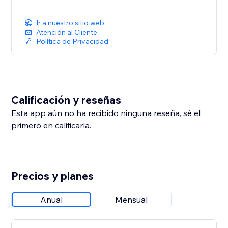
Customize the design
Ir a nuestro sitio web
Save and publish
Atención al Cliente
Política de Privacidad
Start conversations that convert. Install WhatsApp
Button today.
Calificación y reseñas
Esta app aún no ha recibido ninguna reseña, sé el
primero en calificarla.
Precios y planes
Anual
Mensual