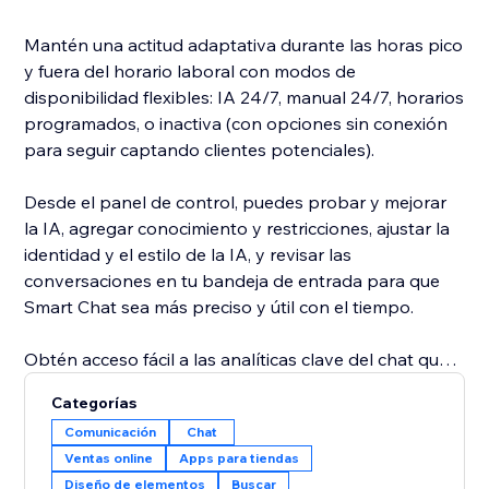
Mantén una actitud adaptativa durante las horas pico
y fuera del horario laboral con modos de
disponibilidad flexibles: IA 24/7, manual 24/7, horarios
programados, o inactiva (con opciones sin conexión
para seguir captando clientes potenciales).
Desde el panel de control, puedes probar y mejorar
la IA, agregar conocimiento y restricciones, ajustar la
identidad y el estilo de la IA, y revisar las
conversaciones en tu bandeja de entrada para que
Smart Chat sea más preciso y útil con el tiempo.
Obtén acceso fácil a las analíticas clave del chat que
te ayudan a aprender más sobre los visitantes de tu
Categorías
sitio y a mejorar tu interacción con ellos para impulsar
Comunicación
Chat
las conversiones. Smart Chat también analiza tus
Ventas online
Apps para tiendas
conversaciones para darte sugerencias
Diseño de elementos
Buscar