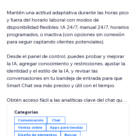
Mantén una actitud adaptativa durante las horas pico
y fuera del horario laboral con modos de
disponibilidad flexibles: IA 24/7, manual 24/7, horarios
programados, o inactiva (con opciones sin conexión
para seguir captando clientes potenciales).
Desde el panel de control, puedes probar y mejorar
la IA, agregar conocimiento y restricciones, ajustar la
identidad y el estilo de la IA, y revisar las
conversaciones en tu bandeja de entrada para que
Smart Chat sea más preciso y útil con el tiempo.
Obtén acceso fácil a las analíticas clave del chat que
te ayudan a aprender más sobre los visitantes de tu
Categorías
sitio y a mejorar tu interacción con ellos para impulsar
Comunicación
Chat
las conversiones. Smart Chat también analiza tus
Ventas online
Apps para tiendas
conversaciones para darte sugerencias
Diseño de elementos
Buscar