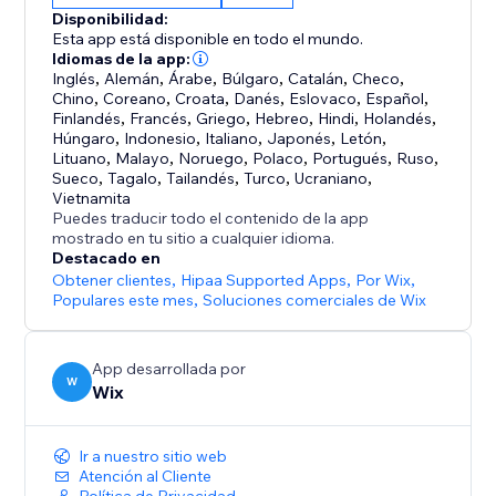
personalizadas —clave sobre lo que buscan tus
Disponibilidad:
clientes y cómo puedes mejorar tu negocio.
Esta app está disponible en todo el mundo.
Idiomas de la app:
Inglés
,
Alemán
,
Árabe
,
Búlgaro
,
Catalán
,
Checo
,
Anteriormente conocido como Wix Chat de sitio con
Chino
,
Coreano
,
Croata
,
Danés
,
Eslovaco
,
Español
,
IA, Smart Chat ahora se actualiza para incluir chat
Finlandés
,
Francés
,
Griego
,
Hebreo
,
Hindi
,
Holandés
,
online (manual) y está diseñado para reemplazar al
Húngaro
,
Indonesio
,
Italiano
,
Japonés
,
Letón
,
Lituano
,
Malayo
,
Noruego
,
Polaco
,
Portugués
,
Ruso
,
Sueco
,
Tagalo
,
Tailandés
,
Turco
,
Ucraniano
,
Vietnamita
Puedes traducir todo el contenido de la app
mostrado en tu sitio a cualquier idioma.
Destacado en
Obtener clientes
,
Hipaa Supported Apps
,
Por Wix
,
Populares este mes
,
Soluciones comerciales de Wix
App desarrollada por
W
Wix
Ir a nuestro sitio web
Atención al Cliente