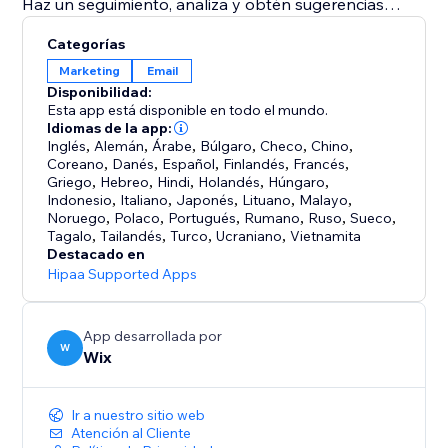
Haz un seguimiento, analiza y obtén sugerencias
personalizadas sobre el valor agregado y la
Categorías
contribución que tus campañas de email brindan a tu
Marketing
Email
negocio.
Disponibilidad:
Esta app está disponible en todo el mundo.
Wix proporciona filtros de spam internos y
Idiomas de la app:
Inglés
,
Alemán
,
Árabe
,
Búlgaro
,
Checo
,
Chino
,
moderación para que logres las mejores tasas de
Coreano
,
Danés
,
Español
,
Finlandés
,
Francés
,
entregabilidad.
Griego
,
Hebreo
,
Hindi
,
Holandés
,
Húngaro
,
Indonesio
,
Italiano
,
Japonés
,
Lituano
,
Malayo
,
Noruego
,
Polaco
,
Portugués
,
Rumano
,
Ruso
,
Sueco
,
Hay planes de precios disponibles para ofrecerte
Tagalo
,
Tailandés
,
Turco
,
Ucraniano
,
Vietnamita
Destacado en
Hipaa Supported Apps
App desarrollada por
W
Wix
Ir a nuestro sitio web
Atención al Cliente