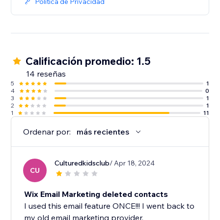
Política de Privacidad
Calificación promedio: 1.5
14 reseñas
5
1
4
0
3
1
2
1
1
11
Ordenar por:
más recientes
Culturedkidsclub
/ Apr 18, 2024
CU
Wix Email Marketing deleted contacts
I used this email feature ONCE!!! I went back to
my old email marketing provider.