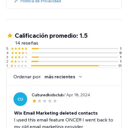
Política de Privacidad
Calificación promedio: 1.5
14 reseñas
5
1
4
0
3
1
2
1
1
11
Ordenar por:
más recientes
Culturedkidsclub
/ Apr 18, 2024
CU
Wix Email Marketing deleted contacts
I used this email feature ONCE!!! I went back to
my old email marketing provider.