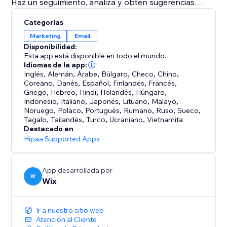
Haz un seguimiento, analiza y obtén sugerencias
personalizadas sobre el valor agregado y la
Categorías
contribución que tus campañas de email brindan a tu
Marketing
Email
negocio.
Disponibilidad:
Esta app está disponible en todo el mundo.
Wix proporciona filtros de spam internos y
Idiomas de la app:
Inglés
,
Alemán
,
Árabe
,
Búlgaro
,
Checo
,
Chino
,
moderación para que logres las mejores tasas de
Coreano
,
Danés
,
Español
,
Finlandés
,
Francés
,
entregabilidad.
Griego
,
Hebreo
,
Hindi
,
Holandés
,
Húngaro
,
Indonesio
,
Italiano
,
Japonés
,
Lituano
,
Malayo
,
Noruego
,
Polaco
,
Portugués
,
Rumano
,
Ruso
,
Sueco
,
Hay planes de precios disponibles para ofrecerte
Tagalo
,
Tailandés
,
Turco
,
Ucraniano
,
Vietnamita
Destacado en
Hipaa Supported Apps
App desarrollada por
W
Wix
Ir a nuestro sitio web
Atención al Cliente