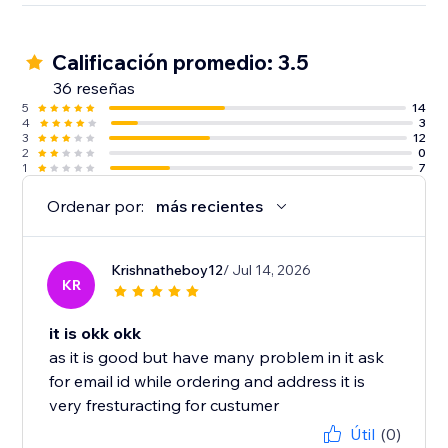
Calificación promedio: 3.5
36 reseñas
5
14
4
3
3
12
2
0
1
7
Ordenar por:
más recientes
Krishnatheboy12
/ Jul 14, 2026
KR
it is okk okk
as it is good but have many problem in it ask
for email id while ordering and address it is
very fresturacting for custumer
Útil
(0)