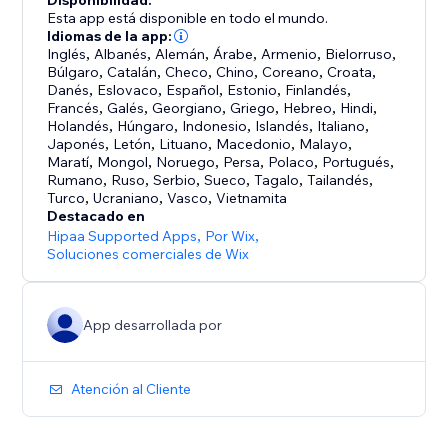
Disponibilidad:
un solo lugar.
Esta app está disponible en todo el mundo.
Idiomas de la app:
Inglés
,
Albanés
,
Alemán
,
Árabe
,
Armenio
,
Bielorruso
,
Búlgaro
,
Catalán
,
Checo
,
Chino
,
Coreano
,
Croata
,
Danés
,
Eslovaco
,
Español
,
Estonio
,
Finlandés
,
Francés
,
Galés
,
Georgiano
,
Griego
,
Hebreo
,
Hindi
,
Holandés
,
Húngaro
,
Indonesio
,
Islandés
,
Italiano
,
Japonés
,
Letón
,
Lituano
,
Macedonio
,
Malayo
,
Maratí
,
Mongol
,
Noruego
,
Persa
,
Polaco
,
Portugués
,
Rumano
,
Ruso
,
Serbio
,
Sueco
,
Tagalo
,
Tailandés
,
Turco
,
Ucraniano
,
Vasco
,
Vietnamita
Destacado en
Hipaa Supported Apps
,
Por Wix
,
Soluciones comerciales de Wix
App desarrollada por
Atención al Cliente