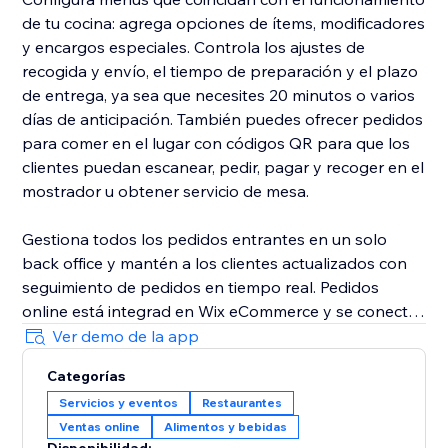
de tu cocina: agrega opciones de ítems, modificadores
y encargos especiales. Controla los ajustes de
recogida y envío, el tiempo de preparación y el plazo
de entrega, ya sea que necesites 20 minutos o varios
días de anticipación. También puedes ofrecer pedidos
para comer en el lugar con códigos QR para que los
clientes puedan escanear, pedir, pagar y recoger en el
mostrador u obtener servicio de mesa.
Gestiona todos los pedidos entrantes en un solo
back office y mantén a los clientes actualizados con
seguimiento de pedidos en tiempo real. Pedidos
online está integrad en Wix eCommerce y se conecta
con herramientas de Wix, como CRM, descuentos,
Ver demo de la app
cupones, tarjetas de regalo, campañas de marketing
Categorías
automatizadas, analíticas y atención al cliente en
Servicios y eventos
Restaurantes
español, de modo que puedas hacer crecer los
Ventas online
Alimentos y bebidas
pedidos recurrentes y gestionar tu restaurante desde