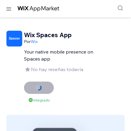
Wix Spaces App
Por
Wix
Your native mobile presence on
Spaces app
No hay reseñas todavía
Integrado