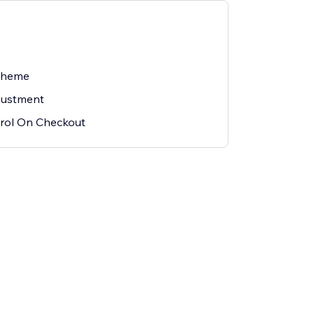
Theme
justment
rol On Checkout