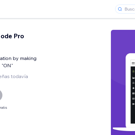
Mode Pro
cation by making
e "ON"
eñas todavía
ratis