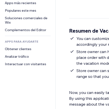
Conversión
Almacenamiento de mercancía
Apps más recientes
PDF
Efectos de imágenes
Chat
Triangulación de envíos
Compartir archivos
Populares este mes
Botones y menús
Comentarios
Precios y suscripciones
Noticias
Banners e insignias
Soluciones comerciales de 
Teléfono
Crowdfunding
Wix
Servicios de contenido
Calculadoras
Comunidad
Alimentos y bebidas
Resumen de Vac
Complementos del Editor
Efectos de texto
Buscar
Reseñas y testimonios
Clima
You can customize
CRM
APPS PARA AYUDARTE
accordingly your 
Gráficos y tablas
Obtener clientes
Store owner can have entire
Analizar tráfico
place order with d
the vacation mod
Interactuar con visitantes
Store owner can s
range so that you
Now, you can easily t
By using this applicat
message about the vaca