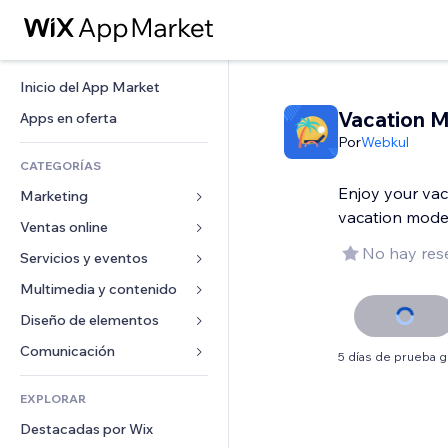
Inicio del App Market
Vacation 
Apps en oferta
Por
Webkul
CATEGORÍAS
Enjoy your va
Marketing
vacation mod
Ventas online
Anuncios
No hay res
Móvil
Servicios y eventos
Apps para tiendas
Analíticas
Envíos y entregas
Multimedia y contenido
Hoteles
Redes sociales
Botones de venta
Eventos
Diseño de elementos
Galerías
SEO
Cursos online
Restaurantes
Música
Mapas y navegación
Comunicación 
5 días de prueba g
Interacción
Impresión bajo demanda
Inmobiliarias
Pódcast
Privacidad y seguridad
Formularios
Anuncios del sitio
Contabilidad
EXPLORAR
Reservas
Fotografía
Reloj
Blog
Email
Cupones y fidelización
Destacadas por Wix
Video
Plantillas para páginas
Encuestas