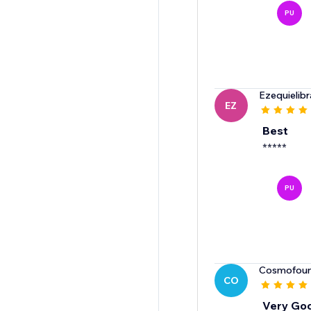
PU
Ezequielib
EZ
Best
*****
PU
Cosmofoun
CO
Very Go