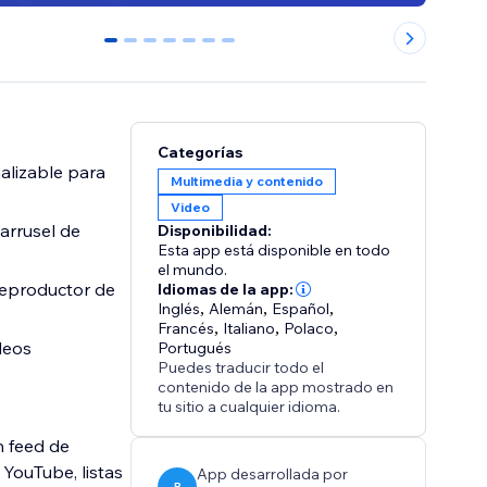
0
1
2
3
4
5
6
Categorías
alizable para
Multimedia y contenido
Video
arrusel de
Disponibilidad:
Esta app está disponible en todo
el mundo.
reproductor de
Idiomas de la app:
Inglés
,
Alemán
,
Español
,
Francés
,
Italiano
,
Polaco
,
deos
Portugués
Puedes traducir todo el
.
contenido de la app mostrado en
tu sitio a cualquier idioma.
n feed de
YouTube, listas
App desarrollada por
P