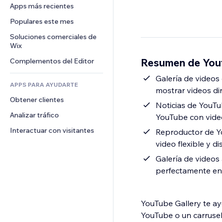
Conversión
Almacenamiento de mercancía
Apps más recientes
PDF
Efectos de imágenes
Chat
Triangulación de envíos
Compartir archivos
Populares este mes
Botones y menús
Comentarios
Precios y suscripciones
Noticias
Banners e insignias
Soluciones comerciales de 
Teléfono
Crowdfunding
Wix
Servicios de contenido
Calculadoras
Comunidad
Alimentos y bebidas
Resumen de You
Complementos del Editor
Efectos de texto
Buscar
Reseñas y testimonios
Clima
Galería de videos
CRM
APPS PARA AYUDARTE
mostrar videos di
Gráficos y tablas
Obtener clientes
Noticias de YouTu
Analizar tráfico
YouTube con video
Interactuar con visitantes
Reproductor de Y
video flexible y d
Galería de videos
perfectamente en 
YouTube Gallery te ay
YouTube o un carrusel