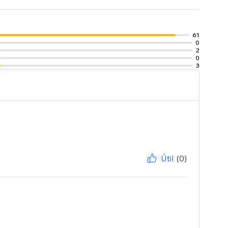
ube directamente
61
0
2
0
3
Útil
(0)