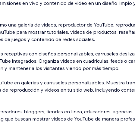
smisiones en vivo y contenido de video en un diseño limpio 
 como una galería de videos, reproductor de YouTube, reprodu
ouTube para mostrar tutoriales, videos de productos, reseñas
os de juegos y contenido de redes sociales.
os receptivas con diseños personalizables, carruseles desliz
ube integrados. Organiza videos en cuadrículas, feeds o ca
ión y mantener a los visitantes viendo por más tiempo.
Tube en galerías y carruseles personalizables. Muestra tra
as de reproducción y videos en tu sitio web, incluyendo cont
creadores, bloggers, tiendas en línea, educadores, agencias,
ing que buscan mostrar videos de YouTube de manera profesi
tiva en dispositivos móviles, fácil de configurar y no requiere