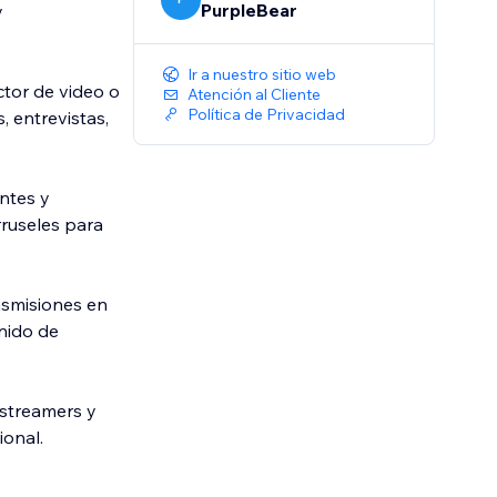
PurpleBear
y
Ir a nuestro sitio web
ctor de video o
Atención al Cliente
Política de Privacidad
, entrevistas,
antes y
rruseles para
nsmisiones en
enido de
 streamers y
onal.
 código.