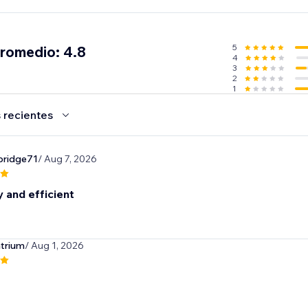
uTube, crea galerías de video y muestra contenido de YouT
n reproductor de YouTube personalizable.
5
promedio: 4.8
4
3
2
1
 recientes
bridge71
/ Aug 7, 2026
 and efficient
atrium
/ Aug 1, 2026