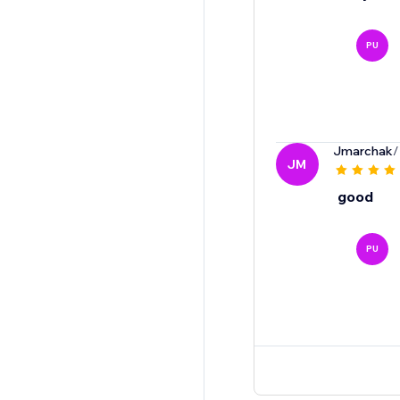
PU
Jmarchak
/
JM
good
PU