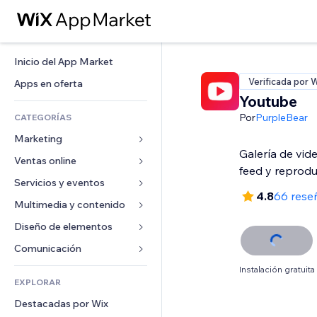
Inicio del App Market
Verificada por 
Apps en oferta
Youtube
Por
PurpleBear
CATEGORÍAS
Marketing
Galería de vid
Ventas online
Anuncios
feed y reprodu
Móvil
Servicios y eventos
Apps para tiendas
4.8
66 rese
Analíticas
Envíos y entregas
Multimedia y contenido
Hoteles
Redes sociales
Botones de venta
Eventos
Diseño de elementos
Galerías
SEO
Cursos online
Restaurantes
Música
Mapas y navegación
Comunicación 
Interacción
Impresión bajo demanda
Inmobiliarias
Pódcast
Privacidad y seguridad
Formularios
Instalación gratuita
Anuncios del sitio
Contabilidad
EXPLORAR
Reservas
Fotografía
Reloj
Blog
Email
Cupones y fidelización
Destacadas por Wix
Video
Plantillas para páginas
Encuestas