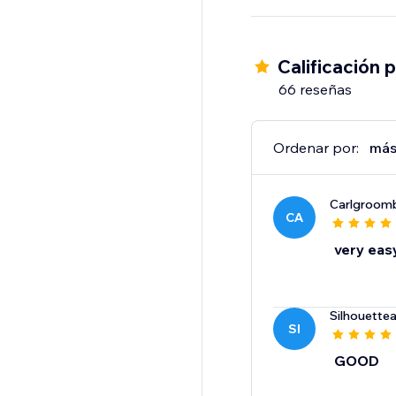
Incrusta videos de Yo
en tu sitio web con u
Calificación 
66 reseñas
Ordenar por:
más
Carlgroom
CA
very easy
Silhouette
SI
GOOD